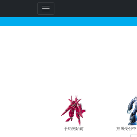
HG 1/144 ベギル
フ
リ
ー
ワ
ー
ド
検
索
バン新規予約
予約開始前
抽選受付中（~