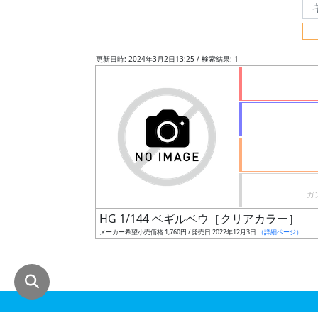
グ
レ
ー
更新日時: 2024年3月2日13:25 / 検索結果: 1
ド
ス
ケ
ー
ル
HG 1/144 ベギルベウ［クリアカラー］
メーカー希望小売価格 1,760円 / 発売日 2022年12月3日
（詳細ページ）
成
形
色