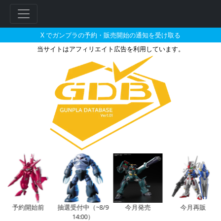
X でガンプラの予約・販売開始の通知を受け取る
当サイトはアフィリエイト広告を利用しています。
ARMORED CORE DECOCTIO
フ
リ
ー
ワ
ー
ド
検
索
予約開始前
抽選受付中（~8/9
今月発売
今月再販
14:00）