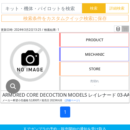
グ
レ
検索条件をカスタムクイック検索に保存
ー
ド
更新日時: 2024年3月2日13:25 / 検索結果: 1
PRODUCT
ス
MECHANIC
ケ
ー
STORE
ル
売切れ
-
ARMORED CORE DECOCTION MODELS レイレナード 03-
成
メーカー希望小売価格 52,800円 / 発売日 2023年6月
（詳細ページ）
形
色
1
X でガンプラの予約・販売開始の通知を受け取る