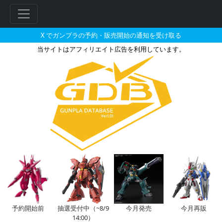
X でガンプラの予約・販売開始の通知を受け取る
当サイトはアフィリエイト広告を利用しています。
HG 1/144 ガンヴォルヴァの販
フ
リ
ー
ワ
ー
ド
検
索
予約開始前
抽選受付中（~8/9
今月発売
今月再販
14:00）