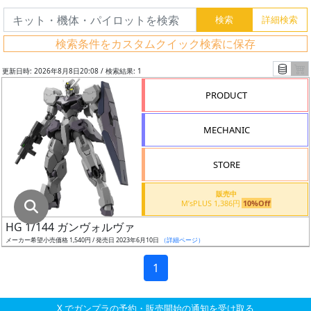
グ
レ
検索条件をカスタムクイック検索に保存
ー
ド
更新日時: 2026年8月8日20:08 / 検索結果: 1
PRODUCT
ス
MECHANIC
ケ
ー
STORE
ル
販売中
M’sPLUS 1,386円
10%Off
HG 1/144 ガンヴォルヴァ
成
メーカー希望小売価格 1,540円 / 発売日 2023年6月10日
（詳細ページ）
形
色
1
X でガンプラの予約・販売開始の通知を受け取る