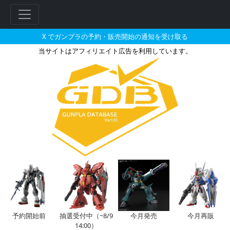
X でガンプラの予約・販売開始の通知を受け取る
当サイトはアフィリエイト広告を利用しています。
RG エヴァンゲリオン用武器セッ
フ
リ
ー
ワ
ー
ド
検
索
予約開始前
抽選受付中（~8/9
今月発売
今月再販
14:00）