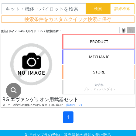
グ
レ
検索条件をカスタムクイック検索に保存
ー
ド
更新日時: 2024年3月2日13:25 / 検索結果: 1
PRODUCT
ス
MECHANIC
ケ
ー
STORE
ル
売切れ
プレミアムバンダイ -
RG エヴァンゲリオン用武器セット
成
メーカー希望小売価格 2,750円 / 発売日 2023年1月
（詳細ページ）
形
色
1
X でガンプラの予約・販売開始の通知を受け取る