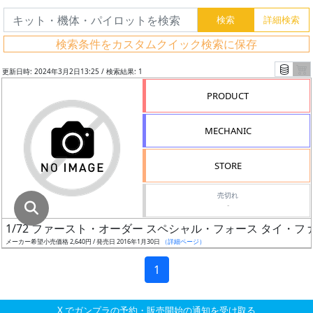
グ
レ
検索条件をカスタムクイック検索に保存
ー
ド
更新日時: 2024年3月2日13:25 / 検索結果: 1
PRODUCT
ス
MECHANIC
ケ
ー
STORE
ル
売切れ
-
1/72 ファースト・オーダー スペシャル・フォース タイ・フ
成
メーカー希望小売価格 2,640円 / 発売日 2016年1月30日
（詳細ページ）
形
色
1
X でガンプラの予約・販売開始の通知を受け取る