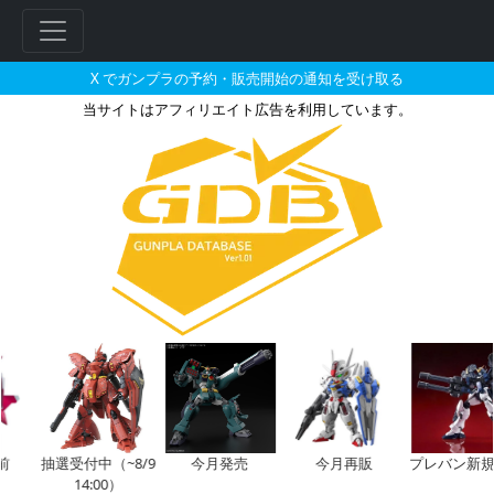
X でガンプラの予約・販売開始の通知を受け取る
当サイトはアフィリエイト広告を利用しています。
1/72 ファースト・オーダー 
フ
リ
ー
ワ
ー
ド
検
索
前
抽選受付中（~8/9
今月発売
今月再販
プレバン新規
14:00）