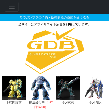
X でガンプラの予約・販売開始の通知を受け取る
当サイトはアフィリエイト広告を利用しています。
M.S.G モデリングサポートグッズ
フ
リ
ー
ワ
ー
ド
検
索
予約開始前
抽選受付中
（~本
今月発売
今月再販
日14:00）