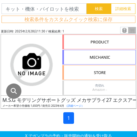
グ
レ
検索条件をカスタムクイック検索に保存
ー
ド
更新日時: 2025年2月28日11:30 / 検索結果: 1
PRODUCT
ス
MECHANIC
ケ
ー
STORE
ル
売切れ
Amazon -
M.S.G モデリングサポートグッズ メカサプライ27 エクスアーマ
成
メーカー希望小売価格 1,650円 / 発売日 2023年4月
（詳細ページ）
形
色
1
X でガンプラの予約・販売開始の通知を受け取る