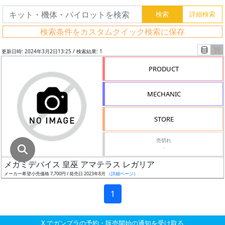
グ
レ
検索条件をカスタムクイック検索に保存
ー
ド
更新日時: 2024年3月2日13:25 / 検索結果: 1
PRODUCT
ス
MECHANIC
ケ
ー
STORE
ル
売切れ
-
メガミデバイス 皇巫 アマテラス レガリア
成
メーカー希望小売価格 7,700円 / 発売日 2023年8月
（詳細ページ）
形
色
1
X でガンプラの予約・販売開始の通知を受け取る