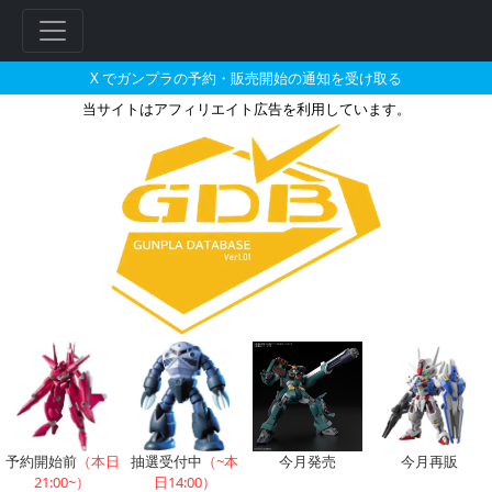
X でガンプラの予約・販売開始の通知を受け取る
当サイトはアフィリエイト広告を利用しています。
メガミデバイス 皇巫 アマテラス
フ
リ
ー
ワ
ー
ド
検
索
予約開始前
（本日
抽選受付中
（~本
今月発売
今月再販
21:00~）
日14:00）