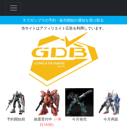
X でガンプラの予約・販売開始の通知を受け取る
当サイトはアフィリエイト広告を利用しています。
1/100 ガンダムF-90 2Lタイ
フ
リ
ー
ワ
ー
ド
検
索
予約開始前
抽選受付中
（~本
今月発売
今月再販
日14:00）