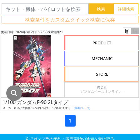
グ
レ
検索条件をカスタムクイック検索に保存
ー
ド
更新日時: 2024年3月2日13:25 / 検索結果: 1
PRODUCT
ス
MECHANIC
ケ
ー
STORE
ル
売切れ
ガンダムベースオンライン -
1/100 ガンダムF-90 2Lタイプ
成
メーカー希望小売価格 1,650円 / 発売日 1991年11月1日
（詳細ページ）
形
色
1
X でガンプラの予約・販売開始の通知を受け取る