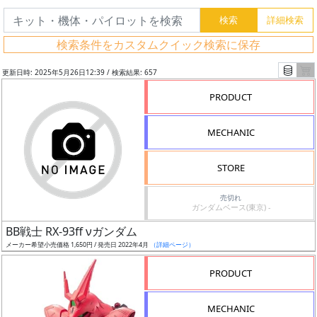
検索条件をカスタムクイック検索に保存
更新日時: 2025年5月26日12:39 / 検索結果: 657
PRODUCT
MECHANIC
STORE
売切れ
ガンダムベース(東京) -
フ
BB戦士 RX-93ff νガンダム
リ
メーカー希望小売価格 1,650円 / 発売日 2022年4月
（詳細ページ）
ー
PRODUCT
ワ
ー
MECHANIC
ド