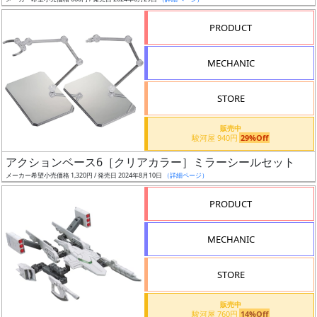
ア
PRODUCT
ー
ト
MECHANIC
イ
ラ
ス
STORE
ト
販売中
レ
駿河屋 940円
29%Off
ー
アクションベース6［クリアカラー］ミラーシールセット
タ
メーカー希望小売価格 1,320円 / 発売日 2024年8月10日
（詳細ページ）
ー
PRODUCT
MECHANIC
付
属
STORE
品
（β）
販売中
駿河屋 760円
14%Off