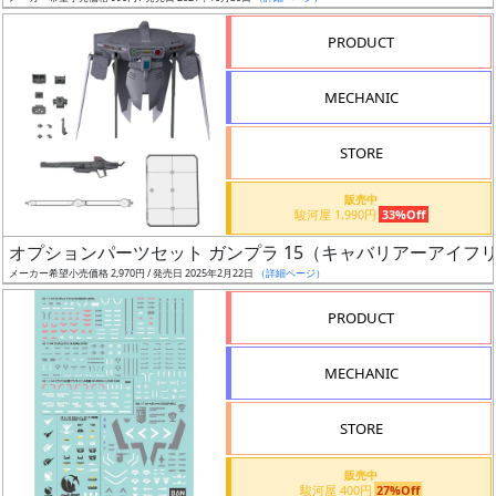
売
切
PRODUCT
含
む
MECHANIC
開
STORE
始
前
販売中
駿河屋 1,990円
33%Off
抽
オプションパーツセット ガンプラ 15（キャバリアーアイフ
選
メーカー希望小売価格 2,970円 / 発売日 2025年2月22日
（詳細ページ）
中
PRODUCT
在
MECHANIC
庫
復
STORE
活
販売中
近
駿河屋 400円
27%Off