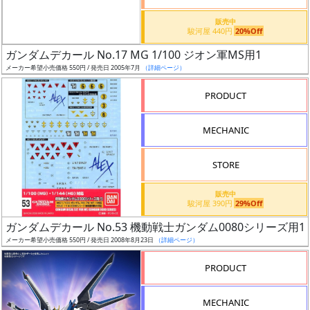
価
格
販売中
駿河屋 440円
20%Off
改
定
ガンダムデカール No.17 MG 1/100 ジオン軍MS用1
メーカー希望小売価格 550円 / 発売日 2005年7月
（詳細ページ）
予
定
PRODUCT
発
MECHANIC
売
時
STORE
期
販売中
駿河屋 390円
29%Off
ガンダムデカール No.53 機動戦士ガンダム0080シリーズ用1
メーカー希望小売価格 550円 / 発売日 2008年8月23日
（詳細ページ）
再
PRODUCT
販
月
MECHANIC