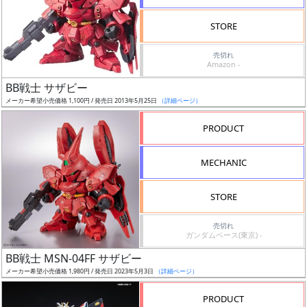
検
STORE
索
売切れ
Amazon -
BB戦士 サザビー
グ
メーカー希望小売価格 1,100円 / 発売日 2013年5月25日
（詳細ページ）
レ
ー
PRODUCT
ド
MECHANIC
ス
STORE
ケ
売切れ
ー
ガンダムベース(東京) -
ル
BB戦士 MSN-04FF サザビー
メーカー希望小売価格 1,980円 / 発売日 2023年5月3日
（詳細ページ）
PRODUCT
成