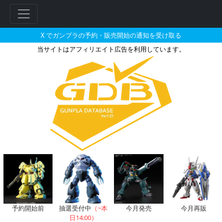
X でガンプラの予約・販売開始の通知を受け取る
当サイトはアフィリエイト広告を利用しています。
BB戦士 RX-93ff νガンダム
予約開始前
抽選受付中
（~本
今月発売
今月再販
日14:00）