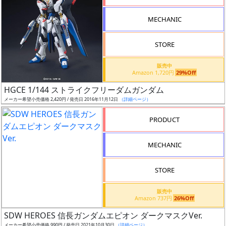
形
MECHANIC
色
STORE
シ
販売中
Amazon 1,720円
29%Off
リ
HGCE 1/144 ストライクフリーダムガンダム
ー
メーカー希望小売価格 2,420円 / 発売日 2016年11月12日
（詳細ページ）
ズ・
タ
PRODUCT
イ
ト
MECHANIC
ル
STORE
販売中
状
Amazon 737円
26%Off
況
SDW HEROES 信長ガンダムエピオン ダークマスクVer.
メーカー希望小売価格 990円 / 発売日 2021年10月30日
（詳細ページ）