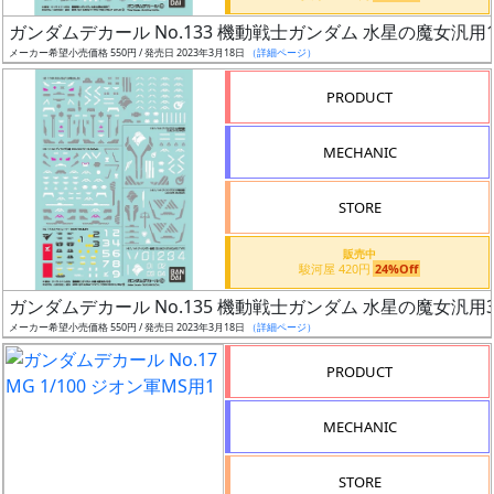
日
ガンダムデカール No.133 機動戦士ガンダム 水星の魔女汎用
発
メーカー希望小売価格 550円 / 発売日 2023年3月18日
（詳細ページ）
売
PRODUCT
Web
MECHANIC
プッ
シュ
通知
STORE
対象
販売中
駿河屋 420円
24%Off
ギ
ガンダムデカール No.135 機動戦士ガンダム 水星の魔女汎用
ャ
メーカー希望小売価格 550円 / 発売日 2023年3月18日
（詳細ページ）
ラ
リ
PRODUCT
ー
あ
MECHANIC
り
STORE