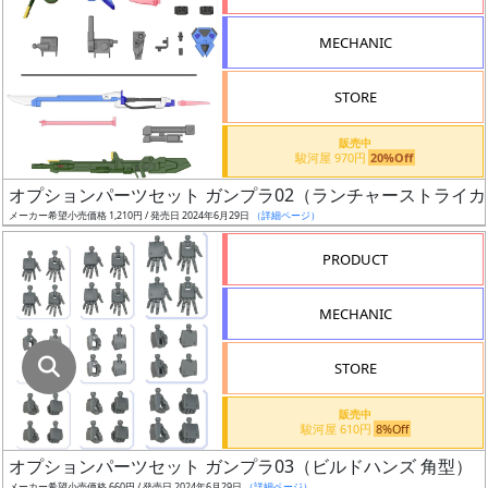
指
定
MECHANIC
し
た
STORE
店
舗
販売中
駿河屋 970円
20%Off
が
最
オプションパーツセット ガンプラ02（ランチャーストライ
安
メーカー希望小売価格 1,210円 / 発売日 2024年6月29日
（詳細ページ）
値
PRODUCT
の
み
MECHANIC
表
示
STORE
ボ
販売中
ッ
駿河屋 610円
8%Off
ク
オプションパーツセット ガンプラ03（ビルドハンズ 角型）
ス
メーカー希望小売価格 660円 / 発売日 2024年6月29日
（詳細ページ）