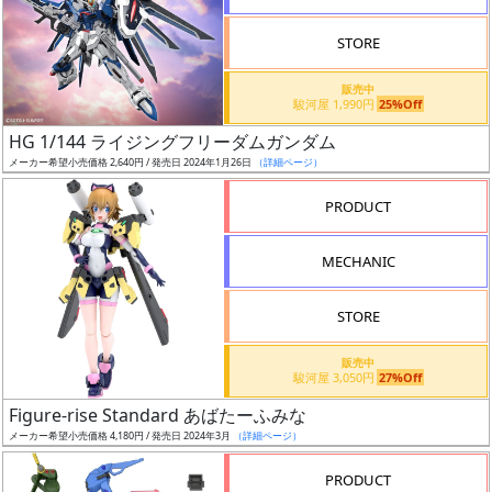
STORE
販売中
駿河屋 1,990円
25%Off
割
HG 1/144 ライジングフリーダムガンダム
引
メーカー希望小売価格 2,640円 / 発売日 2024年1月26日
（詳細ページ）
PRODUCT
販
MECHANIC
路
STORE
店
販売中
駿河屋 3,050円
27%Off
舗
Figure-rise Standard あばたーふみな
メーカー希望小売価格 4,180円 / 発売日 2024年3月
（詳細ページ）
PRODUCT