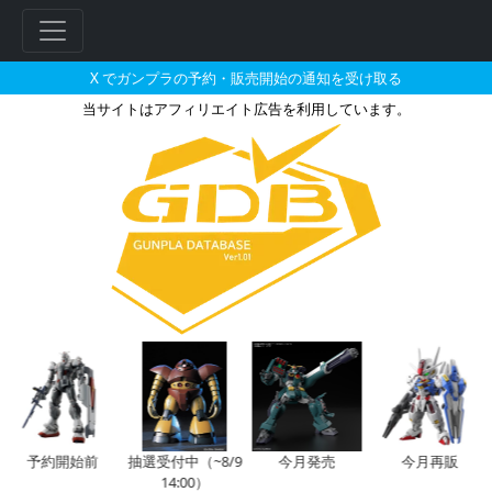
X でガンプラの予約・販売開始の通知を受け取る
当サイトはアフィリエイト広告を利用しています。
HG 1/144 ガンダムベース限
フ
リ
ー
ワ
ー
ド
検
索
予約開始前
抽選受付中（~8/9
今月発売
今月再販
14:00）