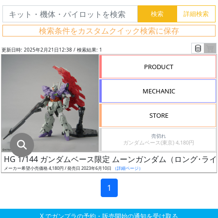
グ
レ
検索条件をカスタムクイック検索に保存
ー
ド
更新日時: 2025年2月21日12:38 / 検索結果: 1
PRODUCT
ス
MECHANIC
ケ
ー
STORE
ル
売切れ
ガンダムベース(東京) 4,180円
HG 1/144 ガンダムベース限定 ムーンガンダム（ロング･ラ
成
メーカー希望小売価格 4,180円 / 発売日 2023年6月10日
（詳細ページ）
形
色
1
X でガンプラの予約・販売開始の通知を受け取る