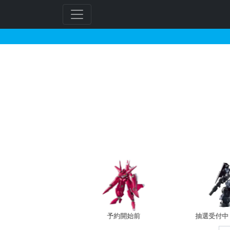
HG 1/144 ガンダ
フ
リ
ー
ワ
ー
ド
検
索
バン新規予約
予約開始前
抽選受付中（~