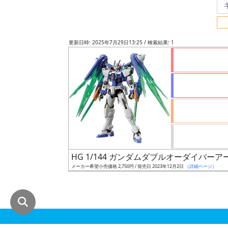
グ
レ
ー
更新日時: 2025年7月29日13:25 / 検索結果: 1
ド
ス
ケ
ー
ル
HG 1/144 ガンダムダブルオーダイバーア
メーカー希望小売価格 2,750円 / 発売日 2023年12月2日
（詳細ページ）
成
形
色