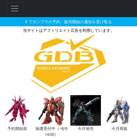
X でガンプラの予約・販売開始の通知を受け取る
当サイトはアフィリエイト広告を利用しています。
SDW HEROES クリアカラーセ
フ
リ
ー
ワ
ー
ド
検
索
予約開始前
抽選受付中（~8/9
今月発売
今月再販
14:00）