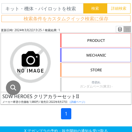
グ
レ
検索条件をカスタムクイック検索に保存
ー
ド
更新日時: 2024年3月2日13:25 / 検索結果: 1
PRODUCT
ス
MECHANIC
ケ
ー
STORE
ル
売切れ
ガンダムベース(東京) -
SDW HEROES クリアカラーセットII
成
メーカー希望小売価格 1,980円 / 発売日 2022年8月27日
（詳細ページ）
形
色
1
X でガンプラの予約・販売開始の通知を受け取る