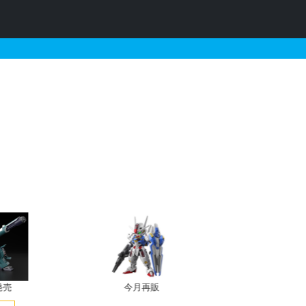
売・再販・予約情報
発売
今月再販