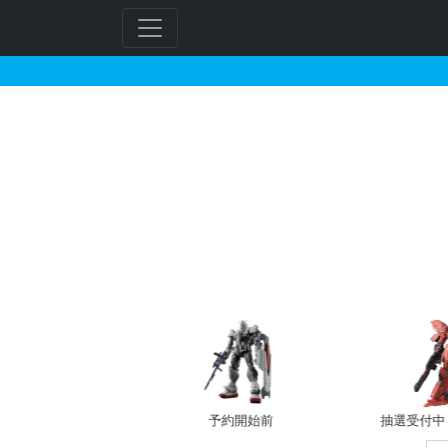
HGUC 1/144 ブル
フ
リ
ー
ワ
ー
ド
検
索
バン新規予約
予約開始前
抽選受付中（~