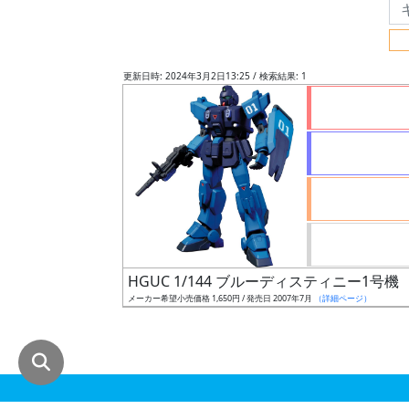
グ
レ
ー
更新日時: 2024年3月2日13:25 / 検索結果: 1
ド
ス
ケ
ー
ル
HGUC 1/144 ブルーディスティニー1号機
メーカー希望小売価格 1,650円 / 発売日 2007年7月
（詳細ページ）
成
形
色