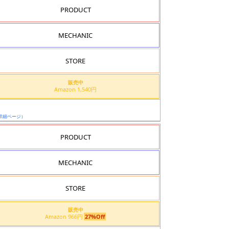
PRODUCT
MECHANIC
STORE
販売中
Amazon 1,540円
詳細ページ）
PRODUCT
MECHANIC
STORE
販売中
Amazon 966円
27%Off