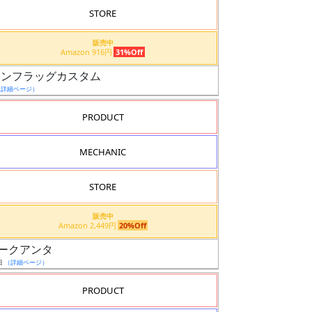
STORE
販売中
Amazon 916円
31%Off
ニオンフラッグカスタム
（詳細ページ）
PRODUCT
MECHANIC
STORE
販売中
Amazon 2,449円
20%Off
ブルオークアンタ
日
（詳細ページ）
PRODUCT