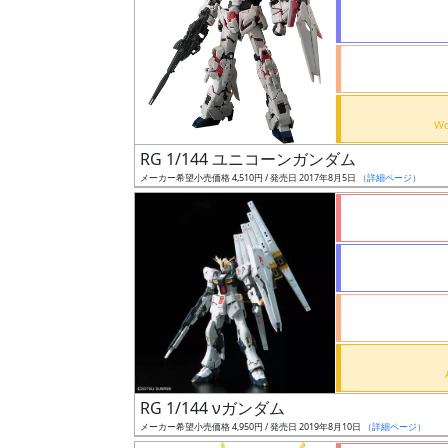
状
況
売
RG 1/144 ユニコーンガンダム
切
メーカー希望小売価格 4,510円 / 発売日 2017年8月5日
（詳細ページ）
含
む
開
始
前
抽
選
RG 1/144 νガンダム
中
メーカー希望小売価格 4,950円 / 発売日 2019年8月10日
（詳細ページ）