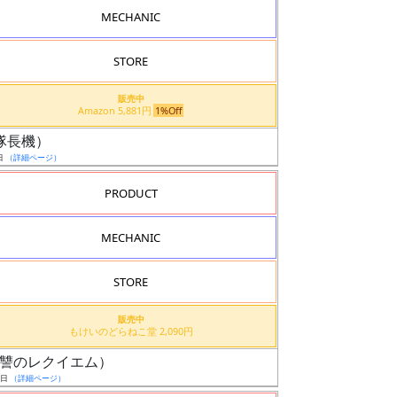
MECHANIC
STORE
販売中
Amazon 5,881円
1%Off
ル（隊長機）
日
（詳細ページ）
PRODUCT
MECHANIC
STORE
販売中
もけいのどらねこ堂 2,090円
機（復讐のレクイエム）
9日
（詳細ページ）