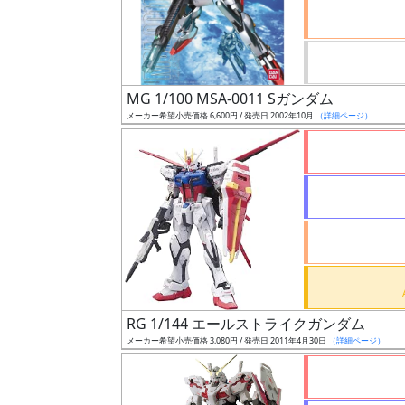
ケ
ー
ル
MG 1/100 MSA-0011 Sガンダム
メーカー希望小売価格 6,600円 / 発売日 2002年10月
（詳細ページ）
成
形
色
シ
リ
ー
ズ・
RG 1/144 エールストライクガンダム
タ
メーカー希望小売価格 3,080円 / 発売日 2011年4月30日
（詳細ページ）
イ
ト
ル