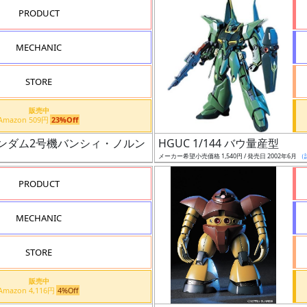
PRODUCT
MECHANIC
STORE
販売中
Amazon 509円
23%Off
ンガンダム2号機バンシィ・ノルン（デストロイ・モード）
HGUC 1/144 バウ量産型
メーカー希望小売価格 1,540円 / 発売日 2002年6月
（
PRODUCT
MECHANIC
STORE
販売中
Amazon 4,116円
4%Off