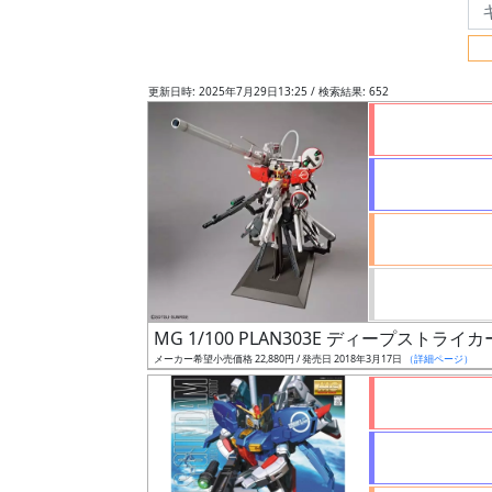
フ
リ
ー
更新日時: 2025年7月29日13:25 / 検索結果: 652
ワ
ー
ド
検
索
グ
レ
MG 1/100 PLAN303E ディープストライカ
ー
メーカー希望小売価格 22,880円 / 発売日 2018年3月17日
（詳細ページ）
ド
ス