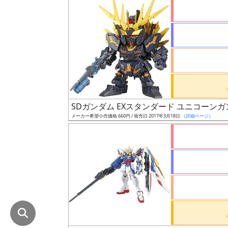
在
庫
復
活
近
日
発
SDガンダム EXスタンダード ユニコー
売
メーカー希望小売価格 660円 / 発売日 2017年3月18日
（詳細ページ）
Web
プッ
シュ
通知
対象
ギ
ャ