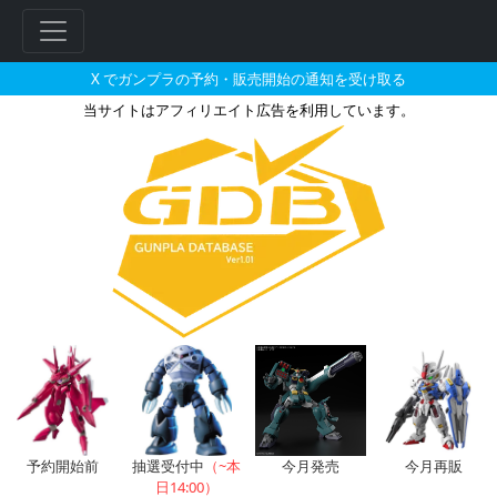
X でガンプラの予約・販売開始の通知を受け取る
当サイトはアフィリエイト広告を利用しています。
MG 1/100 リックディアスの販
フ
リ
ー
ワ
ー
ド
検
索
予約開始前
抽選受付中
（~本
今月発売
今月再販
日14:00）