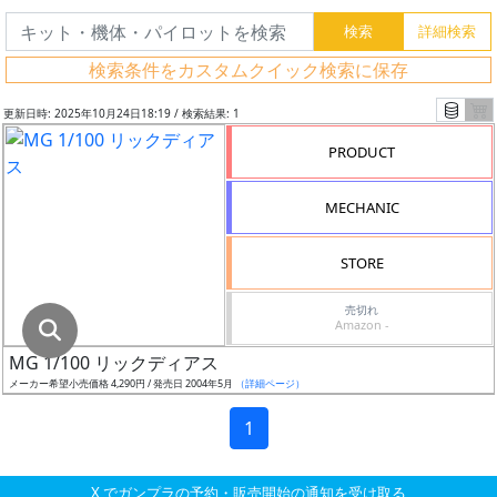
グ
レ
検索条件をカスタムクイック検索に保存
ー
ド
更新日時: 2025年10月24日18:19 / 検索結果: 1
PRODUCT
ス
MECHANIC
ケ
ー
STORE
ル
売切れ
Amazon -
MG 1/100 リックディアス
成
メーカー希望小売価格 4,290円 / 発売日 2004年5月
（詳細ページ）
形
色
1
X でガンプラの予約・販売開始の通知を受け取る