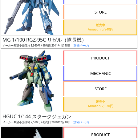
STORE
販売中
Amazon 5,940円
割
MG 1/100 RGZ-95C リゼル（隊長機）
引
メーカー希望小売価格 5,940円 / 発売日 2011年1月15日
（詳細ページ）
PRODUCT
販
MECHANIC
路
STORE
店
販売中
Amazon 2,530円
舗
HGUC 1/144 スタークジェガン
メーカー希望小売価格 2,530円 / 発売日 2010年2月18日
（詳細ページ）
PRODUCT