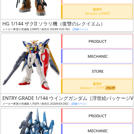
価
格
販売中
Amazon 2,090円
改
定
HG 1/144 ザクII ソラリ機（復讐のレクイエム）
メーカー希望小売価格 2,090円 / 発売日 2024年10月19日
（詳細ページ）
予
定
PRODUCT
発
MECHANIC
売
時
STORE
期
販売中
Amazon 1,727円
2%Off
ENTRY GRADE 1/144 ウイングガンダム［浮世絵パッケージVe
メーカー希望小売価格 1,760円 / 発売日 2026年8月29日
（詳細ページ）
再
PRODUCT
販
月
MECHANIC