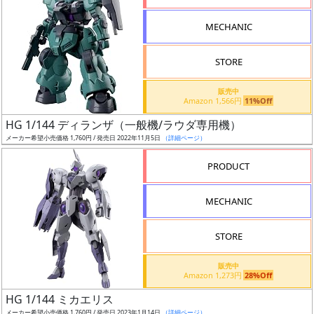
形
MECHANIC
色
STORE
シ
販売中
Amazon 1,566円
11%Off
リ
HG 1/144 ディランザ（一般機/ラウダ専用機）
ー
メーカー希望小売価格 1,760円 / 発売日 2022年11月5日
（詳細ページ）
ズ・
タ
PRODUCT
イ
ト
MECHANIC
ル
STORE
販売中
状
Amazon 1,273円
28%Off
況
HG 1/144 ミカエリス
メーカー希望小売価格 1,760円 / 発売日 2023年1月14日
（詳細ページ）