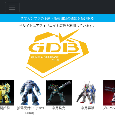
X でガンプラの予約・販売開始の通知を受け取る
当サイトはアフィリエイト広告を利用しています。
HG 1/144 ガンダムエアリア
始前
抽選受付中（~8/9
今月発売
今月再販
プレバン新
14:00）