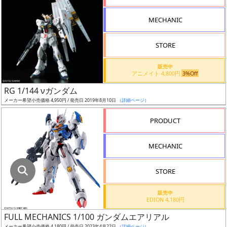
指
定
MECHANIC
し
た
STORE
店
舗
販売中
アニメイト 4,800円
3%Off
が
最
RG 1/144 νガンダム
安
メーカー希望小売価格 4,950円 / 発売日 2019年8月10日
（詳細ページ）
値
PRODUCT
の
み
MECHANIC
表
示
STORE
ボ
販売中
ッ
EDION 4,180円
ク
FULL MECHANICS 1/100 ガンダムエアリアル
ス
メーカー希望小売価格 4,180円 / 発売日 2023年4月22日
（詳細ページ）