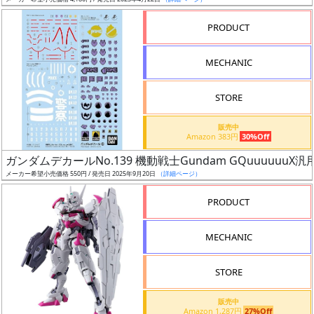
ア
PRODUCT
ー
ト
MECHANIC
イ
ラ
ス
STORE
ト
販売中
レ
Amazon 383円
30%Off
ー
ガンダムデカールNo.139 機動戦士Gundam GQuuuuuuX汎
タ
メーカー希望小売価格 550円 / 発売日 2025年9月20日
（詳細ページ）
ー
PRODUCT
MECHANIC
付
属
STORE
品
（β）
販売中
Amazon 1,287円
27%Off