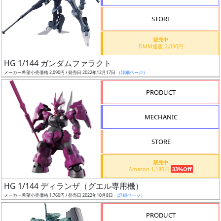
検
STORE
索
販売中
DMM通販 2,090円
HG 1/144 ガンダムファラクト
グ
メーカー希望小売価格 2,090円 / 発売日 2022年12月17日
（詳細ページ）
レ
ー
PRODUCT
ド
MECHANIC
ス
STORE
ケ
販売中
ー
Amazon 1,180円
33%Off
ル
HG 1/144 ディランザ（グエル専用機）
メーカー希望小売価格 1,760円 / 発売日 2022年10月8日
（詳細ページ）
PRODUCT
成