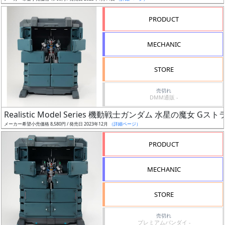
売
切
PRODUCT
含
む
MECHANIC
開
STORE
始
前
売切れ
DMM通販 -
抽
Realistic Model Series 機動戦士ガンダム 水星の魔
選
メーカー希望小売価格 8,580円 / 発売日 2023年12月
（詳細ページ）
中
PRODUCT
在
MECHANIC
庫
復
STORE
活
売切れ
近
プレミアムバンダイ -