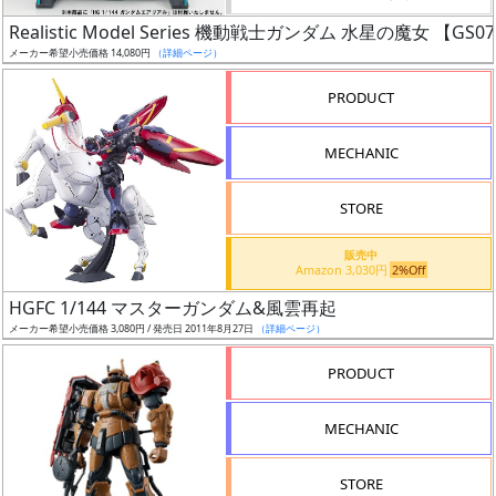
日
Realistic Model Series 機動戦士ガンダム 水星の魔女
発
メーカー希望小売価格 14,080円
（詳細ページ）
売
PRODUCT
Web
MECHANIC
プッ
シュ
通知
STORE
対象
販売中
Amazon 3,030円
2%Off
ギ
HGFC 1/144 マスターガンダム&風雲再起
ャ
メーカー希望小売価格 3,080円 / 発売日 2011年8月27日
（詳細ページ）
ラ
リ
PRODUCT
ー
あ
MECHANIC
り
STORE