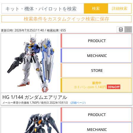
検索条件をカスタムクイック検索に保存
更新日時: 2026年7月25日11:40 / 検索結果: 655
PRODUCT
MECHANIC
STORE
販売中
ヨドバシ.com 1,140円
35%Off
フ
HG 1/144 ガンダムエアリアル
リ
メーカー希望小売価格 1,760円 / 発売日 2022年10月1日
（詳細ページ）
ー
PRODUCT
ワ
ー
MECHANIC
ド