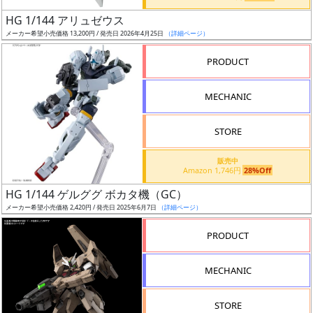
日
HG 1/144 アリュゼウス
発
メーカー希望小売価格 13,200円 / 発売日 2026年4月25日
（詳細ページ）
売
PRODUCT
Web
MECHANIC
プッ
シュ
通知
STORE
対象
販売中
Amazon 1,746円
28%Off
ギ
HG 1/144 ゲルググ ボカタ機（GC）
ャ
メーカー希望小売価格 2,420円 / 発売日 2025年6月7日
（詳細ページ）
ラ
リ
PRODUCT
ー
あ
MECHANIC
り
STORE