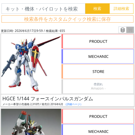
検索条件をカスタムクイック検索に保存
更新日時: 2026年6月17日9:59 / 検索結果: 655
PRODUCT
MECHANIC
STORE
売切れ
Amazon -
フ
HGCE 1/144 フォースインパルスガンダム
リ
メーカー希望小売価格 2,310円 / 発売日 2016年6月
（詳細ページ）
ー
PRODUCT
ワ
ー
MECHANIC
ド