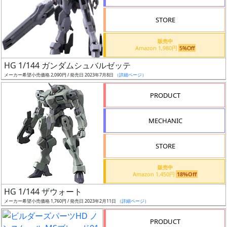
STORE
販売中
Amazon 1,980円
5%Off
割
HG 1/144 ガンダムシュバルゼッテ
引
メーカー希望小売価格 2,090円 / 発売日 2023年7月8日
（詳細ページ）
PRODUCT
販
MECHANIC
路
STORE
店
販売中
Amazon 1,450円
18%Off
舗
HG 1/144 ザウォート
メーカー希望小売価格 1,760円 / 発売日 2023年2月11日
（詳細ページ）
PRODUCT