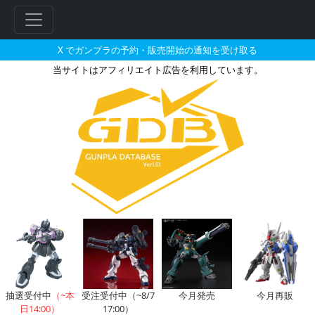
X でガンプラの予約・販売開始の通知を受け取る
当サイトはアフィリエイト広告を利用しています。
HGCE 1/144 フォースイン
抽選受付中
（~本
受注受付中（~8/7
今月発売
今月再販
日14:00）
17:00）