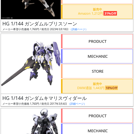
価
格
販売中
Amazon 1,212円
31%Off
改
定
HG 1/144 ガンダムルブリスソーン
メーカー希望小売価格 1,760円 / 発売日 2023年3月18日
（詳細ページ）
予
定
PRODUCT
発
MECHANIC
売
時
STORE
期
販売中
DMM通販 1,443円
18%Off
HG 1/144 ガンダムキマリスヴィダール
メーカー希望小売価格 1,760円 / 発売日 2017年3月4日
（詳細ページ）
再
PRODUCT
販
月
MECHANIC