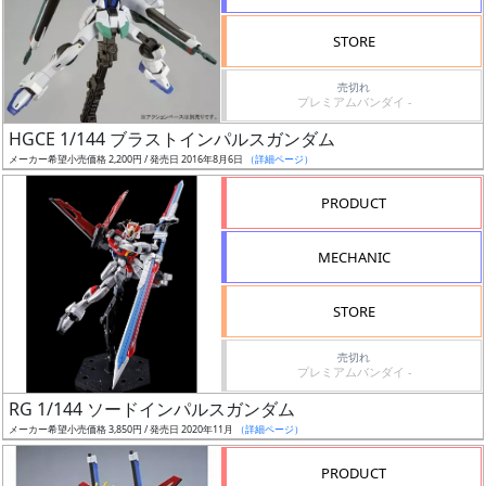
検
STORE
索
売切れ
プレミアムバンダイ -
HGCE 1/144 ブラストインパルスガンダム
グ
メーカー希望小売価格 2,200円 / 発売日 2016年8月6日
（詳細ページ）
レ
ー
PRODUCT
ド
MECHANIC
ス
STORE
ケ
売切れ
ー
プレミアムバンダイ -
ル
RG 1/144 ソードインパルスガンダム
メーカー希望小売価格 3,850円 / 発売日 2020年11月
（詳細ページ）
PRODUCT
成