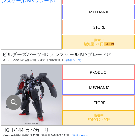
指
定
MECHANIC
し
た
STORE
店
舗
販売中
駿河屋 630円
5%Off
が
最
ビルダーズパーツHD ノンスケール MSブレード01
安
メーカー希望小売価格 660円 / 発売日 2012年11月
（詳細ページ）
値
PRODUCT
の
み
MECHANIC
表
示
STORE
ボ
販売中
ッ
EDION 2,420円
ク
HG 1/144 カバカーリー
ス
メーカー希望小売価格 2,420円 / 発売日 2015年7月18日
（詳細ページ）