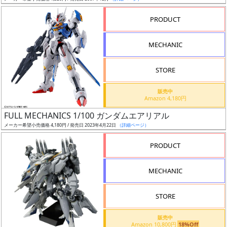
売
切
PRODUCT
含
む
MECHANIC
開
STORE
始
前
販売中
Amazon 4,180円
抽
FULL MECHANICS 1/100 ガンダムエアリアル
選
メーカー希望小売価格 4,180円 / 発売日 2023年4月22日
（詳細ページ）
中
PRODUCT
在
MECHANIC
庫
復
STORE
活
販売中
近
Amazon 10,800円
18%Off