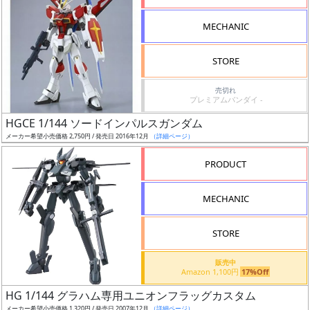
形
MECHANIC
色
STORE
シ
売切れ
プレミアムバンダイ -
リ
HGCE 1/144 ソードインパルスガンダム
ー
メーカー希望小売価格 2,750円 / 発売日 2016年12月
（詳細ページ）
ズ・
タ
PRODUCT
イ
ト
MECHANIC
ル
STORE
販売中
状
Amazon 1,100円
17%Off
況
HG 1/144 グラハム専用ユニオンフラッグカスタム
メーカー希望小売価格 1,320円 / 発売日 2007年12月
（詳細ページ）