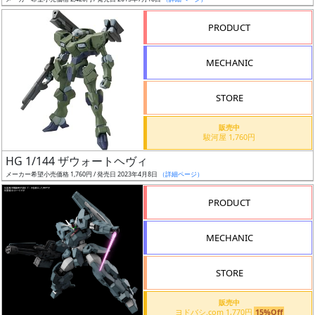
ア
PRODUCT
ー
ト
MECHANIC
イ
ラ
ス
STORE
ト
販売中
レ
駿河屋 1,760円
ー
HG 1/144 ザウォートヘヴィ
タ
メーカー希望小売価格 1,760円 / 発売日 2023年4月8日
（詳細ページ）
ー
PRODUCT
MECHANIC
付
属
STORE
品
（β）
販売中
ヨドバシ.com 1,770円
15%Off