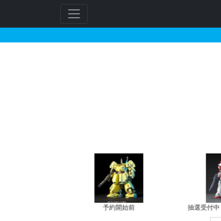
SDW HEROES 隠
フ
リ
ー
ワ
ー
ド
検
索
バン新規予約
予約開始前
抽選受付中（~