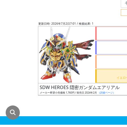
グ
レ
ー
更新日時: 2026年7月2日7:01 / 検索結果: 1
ド
ス
ケ
ー
ル
SDW HEROES 隠密ガンダムエアリアル
メーカー希望小売価格 1,760円 / 発売日 2024年2月
（詳細ページ）
成
形
色