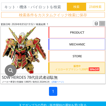
グ
レ
検索条件をカスタムクイック検索に保存
ー
ド
更新日時: 2026年8月5日13:52 / 検索結果: 1
PRODUCT
ス
MECHANIC
ケ
ー
STORE
ル
販売中
イエローサブマリン 1,200円
39%Off
SDW HEROES 78代目武者頑駄無
成
メーカー希望小売価格 1,980円 / 発売日 2024年2月
（詳細ページ）
形
色
1
X でガンプラの予約・販売開始の通知を受け取る