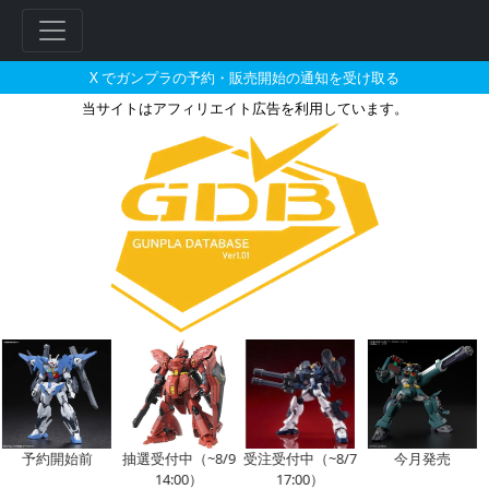
X でガンプラの予約・販売開始の通知を受け取る
当サイトはアフィリエイト広告を利用しています。
SDW HEROES 78代目武者頑
フ
リ
ー
ワ
ー
ド
検
索
予約開始前
抽選受付中（~8/9
受注受付中（~8/7
今月発売
14:00）
17:00）