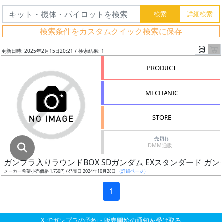
グ
レ
検索条件をカスタムクイック検索に保存
ー
ド
更新日時: 2025年2月15日20:21 / 検索結果: 1
PRODUCT
ス
MECHANIC
ケ
ー
STORE
ル
売切れ
DMM通販 -
ガンプラ入りラウンドBOX SDガンダム EXスタンダード 
成
メーカー希望小売価格 1,760円 / 発売日 2024年10月28日
（詳細ページ）
形
色
1
X でガンプラの予約・販売開始の通知を受け取る