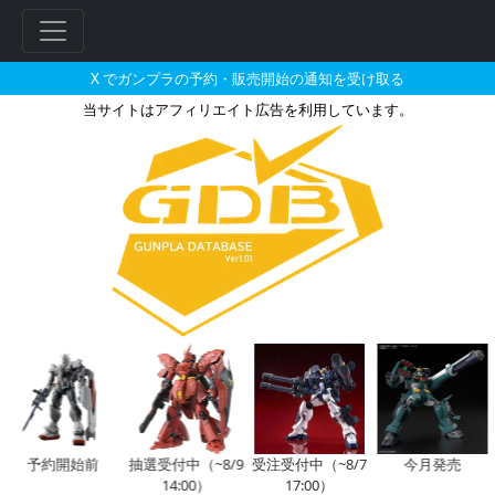
X でガンプラの予約・販売開始の通知を受け取る
当サイトはアフィリエイト広告を利用しています。
ガンプラ入りラウンドBOX SD
フ
リ
ー
ワ
ー
ド
検
索
予約開始前
抽選受付中（~8/9
受注受付中（~8/7
今月発売
14:00）
17:00）