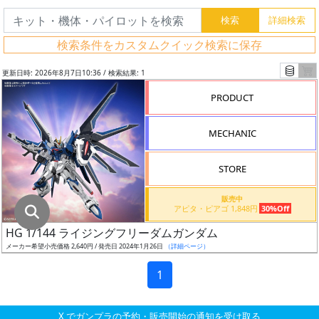
グ
レ
検索条件をカスタムクイック検索に保存
ー
ド
更新日時: 2026年8月7日10:36 / 検索結果: 1
PRODUCT
ス
MECHANIC
ケ
ー
STORE
ル
販売中
アピタ・ピアゴ 1,848円
30%Off
HG 1/144 ライジングフリーダムガンダム
成
メーカー希望小売価格 2,640円 / 発売日 2024年1月26日
（詳細ページ）
形
色
1
X でガンプラの予約・販売開始の通知を受け取る