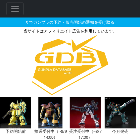
X でガンプラの予約・販売開始の通知を受け取る
当サイトはアフィリエイト広告を利用しています。
HG 1/144 ライジングフリー
フ
リ
ー
ワ
ー
ド
検
索
予約開始前
抽選受付中（~8/9
受注受付中（~8/7
今月発売
14:00）
17:00）