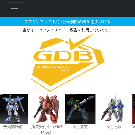
X でガンプラの予約・販売開始の通知を受け取る
当サイトはアフィリエイト広告を利用しています。
RG 1/144 ダブルオーザンラ
フ
リ
ー
ワ
ー
ド
検
索
予約開始前
抽選受付中（~8/9
今月発売
今月再販
プ
14:00）