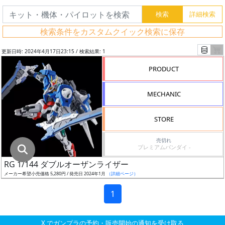
グ
レ
検索条件をカスタムクイック検索に保存
ー
ド
更新日時: 2024年4月17日23:15 / 検索結果: 1
PRODUCT
ス
MECHANIC
ケ
ー
STORE
ル
売切れ
プレミアムバンダイ -
RG 1/144 ダブルオーザンライザー
成
メーカー希望小売価格 5,280円 / 発売日 2024年1月
（詳細ページ）
形
色
1
X でガンプラの予約・販売開始の通知を受け取る