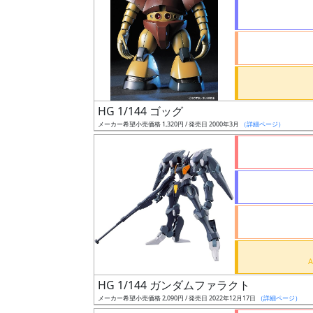
状
況
売
HG 1/144 ゴッグ
切
メーカー希望小売価格 1,320円 / 発売日 2000年3月
（詳細ページ）
含
む
開
始
前
抽
選
HG 1/144 ガンダムファラクト
中
メーカー希望小売価格 2,090円 / 発売日 2022年12月17日
（詳細ページ）