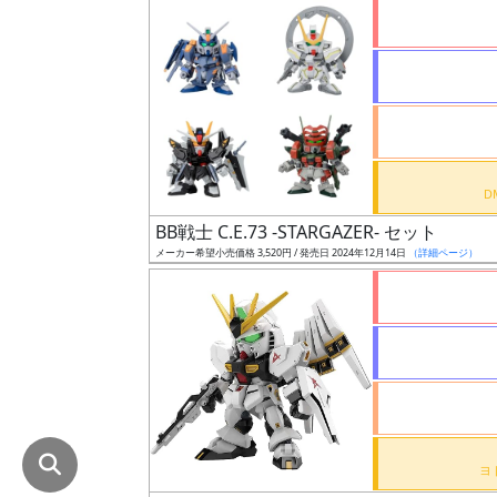
在
庫
復
活
近
日
発
BB戦士 C.E.73 -STARGAZER- セット
売
メーカー希望小売価格 3,520円 / 発売日 2024年12月14日
（詳細ページ）
Web
プッ
シュ
通知
対象
ギ
ャ