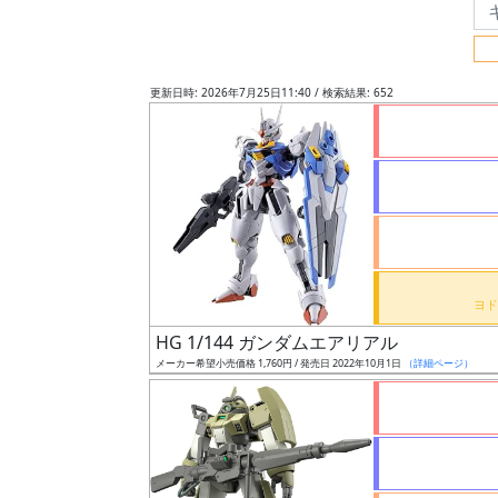
フ
リ
ー
更新日時: 2026年7月25日11:40 / 検索結果: 652
ワ
ー
ド
検
索
グ
レ
HG 1/144 ガンダムエアリアル
ー
メーカー希望小売価格 1,760円 / 発売日 2022年10月1日
（詳細ページ）
ド
ス