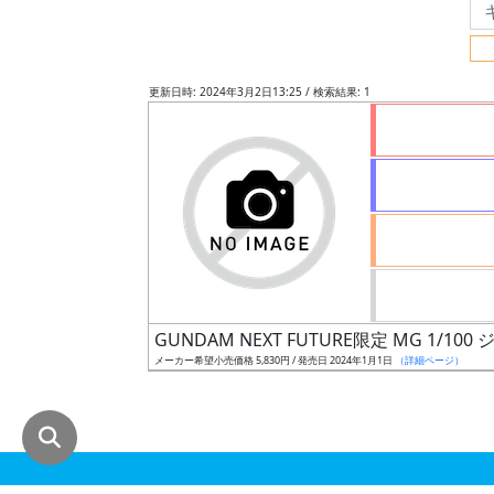
グ
レ
ー
更新日時: 2024年3月2日13:25 / 検索結果: 1
ド
ス
ケ
ー
ル
GUNDAM NEXT FUTURE限定 MG 1/
メーカー希望小売価格 5,830円 / 発売日 2024年1月1日
（詳細ページ）
成
形
色