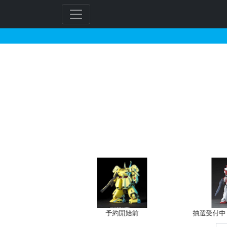
GUNDAM NEXT FU
フ
リ
ー
ワ
ー
ド
検
索
バン新規予約
予約開始前
抽選受付中（~