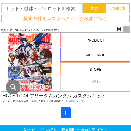
グ
レ
検索条件をカスタムクイック検索に保存
ー
ド
更新日時: 2024年3月2日13:25 / 検索結果: 1
PRODUCT
ス
MECHANIC
ケ
ー
STORE
ル
売切れ
-
HGCE 1/144 フリーダムガンダム カスタムキット
成
メーカー希望小売価格 1,320円 / 発売日 2015年8月25日
（詳細ページ）
形
色
1
X でガンプラの予約・販売開始の通知を受け取る