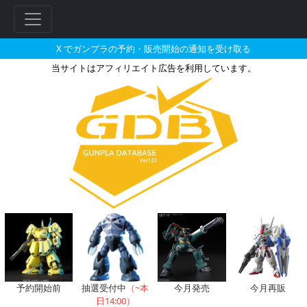
X でガンプラの予約・販売開始の通知を受け取る
当サイトはアフィリエイト広告を利用しています。
HGCE 1/144 フリーダムガン
フ
リ
ー
ワ
ー
ド
検
索
予約開始前
抽選受付中
（~本
今月発売
今月再販
日14:00）