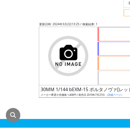
グ
レ
ー
更新日時: 2024年3月2日13:25 / 検索結果: 1
ド
ス
ケ
ー
ル
30MM 1/144 bEXM-15 ポルタノヴァ[レッ
メーカー希望小売価格 1,408円 / 発売日 2019年7月27日
（詳細ページ）
成
形
色