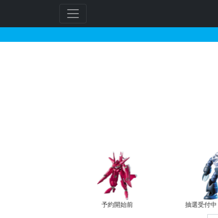
30MM 1/144 bEX
フ
リ
ー
ワ
ー
ド
検
索
バン新規予約
予約開始前
抽選受付中（~