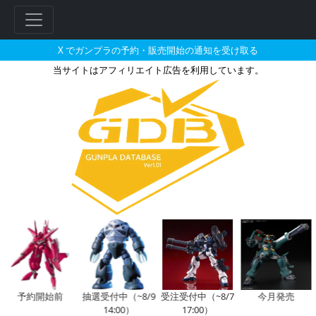
X でガンプラの予約・販売開始の通知を受け取る
当サイトはアフィリエイト広告を利用しています。
メカコレクション マクロスシリー
フ
リ
ー
ワ
ー
ド
検
索
予約開始前
抽選受付中（~8/9
受注受付中（~8/7
今月発売
14:00）
17:00）