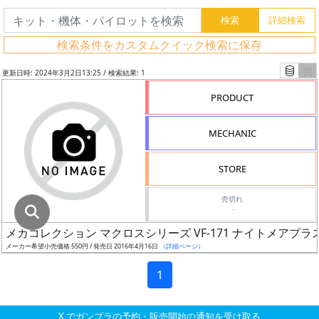
グ
レ
検索条件をカスタムクイック検索に保存
ー
ド
更新日時: 2024年3月2日13:25 / 検索結果: 1
PRODUCT
ス
MECHANIC
ケ
ー
STORE
ル
売切れ
-
メカコレクション マクロスシリーズ VF-171 ナイトメアプ
成
メーカー希望小売価格 550円 / 発売日 2016年4月16日
（詳細ページ）
形
色
1
X でガンプラの予約・販売開始の通知を受け取る