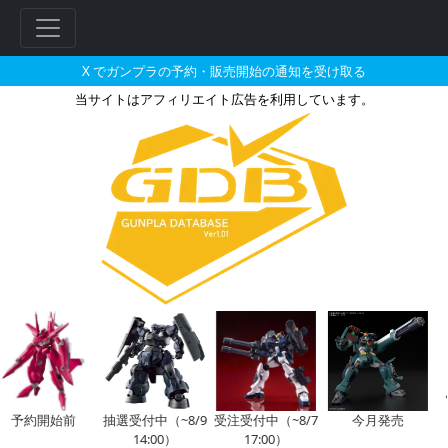
X でガンプラの予約・販売開始の通知を受け取る
当サイトはアフィリエイト広告を利用しています。
メカコレクション マクロスシリー
フ
リ
ー
ワ
ー
ド
検
索
予約開始前
抽選受付中（~8/9
受注受付中（~8/7
今月発売
14:00）
17:00）