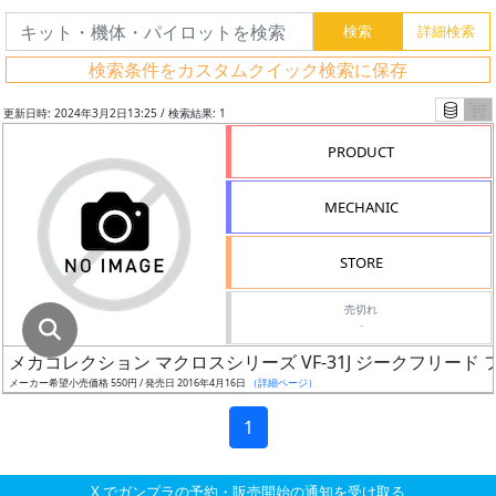
グ
レ
検索条件をカスタムクイック検索に保存
ー
ド
更新日時: 2024年3月2日13:25 / 検索結果: 1
PRODUCT
ス
MECHANIC
ケ
ー
STORE
ル
売切れ
-
メカコレクション マクロスシリーズ VF-31J ジークフリー
成
メーカー希望小売価格 550円 / 発売日 2016年4月16日
（詳細ページ）
形
色
1
X でガンプラの予約・販売開始の通知を受け取る