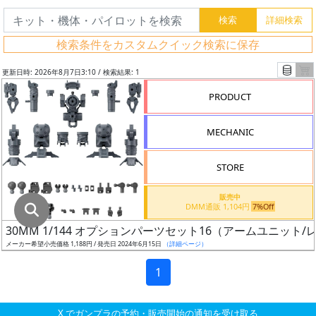
グ
レ
検索条件をカスタムクイック検索に保存
ー
ド
更新日時: 2026年8月7日3:10 / 検索結果: 1
PRODUCT
ス
MECHANIC
ケ
ー
STORE
ル
販売中
DMM通販 1,104円
7%Off
30MM 1/144 オプションパーツセット16（アームユニット
成
メーカー希望小売価格 1,188円 / 発売日 2024年6月15日
（詳細ページ）
形
色
1
X でガンプラの予約・販売開始の通知を受け取る