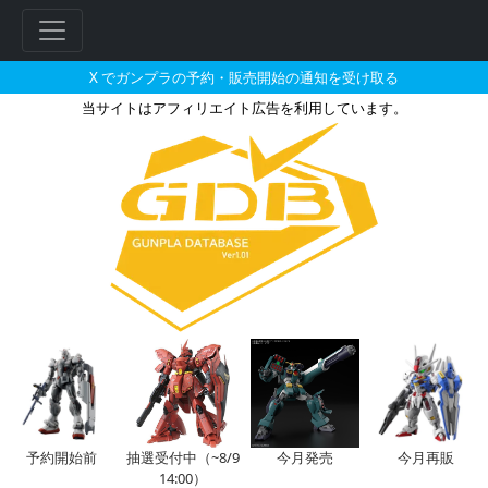
X でガンプラの予約・販売開始の通知を受け取る
当サイトはアフィリエイト広告を利用しています。
30MM 1/144 オプションパ
フ
リ
ー
ワ
ー
ド
検
索
予約開始前
抽選受付中（~8/9
今月発売
今月再販
14:00）