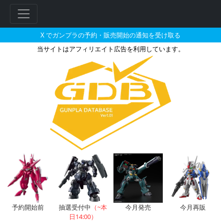
X でガンプラの予約・販売開始の通知を受け取る
当サイトはアフィリエイト広告を利用しています。
1/100 ガンダムF90 増装ウェ
フ
リ
ー
ワ
ー
ド
検
索
予約開始前
抽選受付中
（~本
今月発売
今月再販
日14:00）