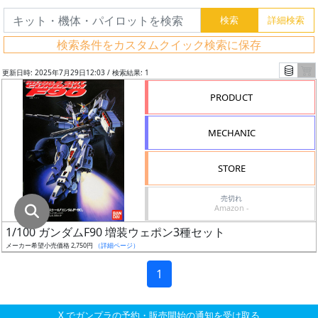
グ
レ
検索条件をカスタムクイック検索に保存
ー
ド
更新日時: 2025年7月29日12:03 / 検索結果: 1
PRODUCT
ス
MECHANIC
ケ
ー
STORE
ル
売切れ
Amazon -
1/100 ガンダムF90 増装ウェポン3種セット
成
メーカー希望小売価格 2,750円
（詳細ページ）
形
色
1
X でガンプラの予約・販売開始の通知を受け取る