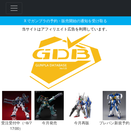
X でガンプラの予約・販売開始の通知を受け取る
当サイトはアフィリエイト広告を利用しています。
HG 1/144 ダークダガーLの販
フ
リ
ー
ワ
ー
ド
検
索
受注受付中（~8/7
今月発売
今月再販
プレバン新規予約
17:00）