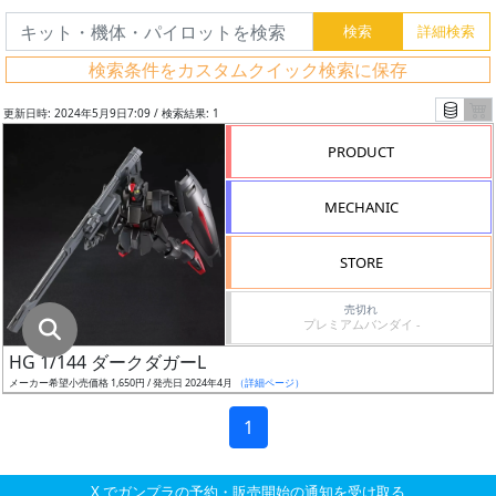
グ
レ
検索条件をカスタムクイック検索に保存
ー
ド
更新日時: 2024年5月9日7:09 / 検索結果: 1
PRODUCT
ス
MECHANIC
ケ
ー
STORE
ル
売切れ
プレミアムバンダイ -
HG 1/144 ダークダガーL
成
メーカー希望小売価格 1,650円 / 発売日 2024年4月
（詳細ページ）
形
色
1
X でガンプラの予約・販売開始の通知を受け取る