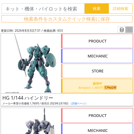
検索条件をカスタムクイック検索に保存
更新日時: 2026年8月3日7:31 / 検索結果: 653
PRODUCT
MECHANIC
STORE
販売中
Amazon 1,465円
17%Off
フ
HG 1/144 ハインドリー
リ
メーカー希望小売価格 1,760円 / 発売日 2023年2月18日
（詳細ページ）
ー
PRODUCT
ワ
ー
MECHANIC
ド