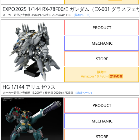
日
EXPO2025 1/144 RX-78F00/E ガンダム（EX-001 グラス
発
メーカー希望小売価格 3,960円 / 発売日 2025年4月11日
（詳細ページ）
売
PRODUCT
Web
MECHANIC
プッ
シュ
通知
STORE
対象
販売中
Amazon 10,480円
21%Off
ギ
HG 1/144 アリュゼウス
ャ
メーカー希望小売価格 13,200円 / 発売日 2026年4月25日
（詳細ページ）
ラ
リ
PRODUCT
ー
あ
MECHANIC
り
STORE