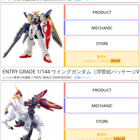
ア
PRODUCT
ー
ト
MECHANIC
イ
ラ
ス
STORE
ト
販売中
レ
Amazon 1,700円
3%Off
ー
ENTRY GRADE 1/144 ウイングガンダム［浮世絵パッケージVe
タ
メーカー希望小売価格 1,760円 / 発売日 2026年8月29日
（詳細ページ）
ー
PRODUCT
MECHANIC
付
属
STORE
品
（β）
販売中
バトンストア 2,780円
10%Off