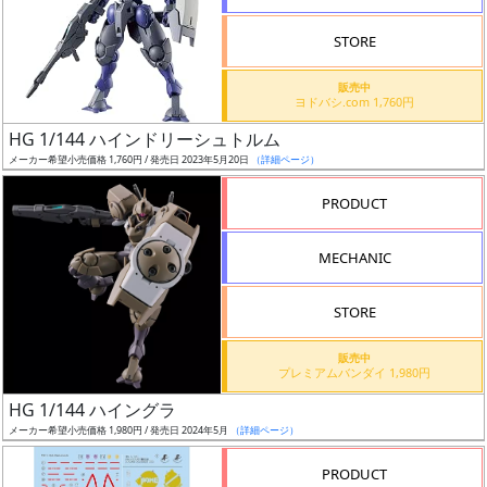
検
STORE
索
販売中
ヨドバシ.com 1,760円
HG 1/144 ハインドリーシュトルム
グ
メーカー希望小売価格 1,760円 / 発売日 2023年5月20日
（詳細ページ）
レ
ー
PRODUCT
ド
MECHANIC
ス
STORE
ケ
販売中
ー
プレミアムバンダイ 1,980円
ル
HG 1/144 ハイングラ
メーカー希望小売価格 1,980円 / 発売日 2024年5月
（詳細ページ）
PRODUCT
成