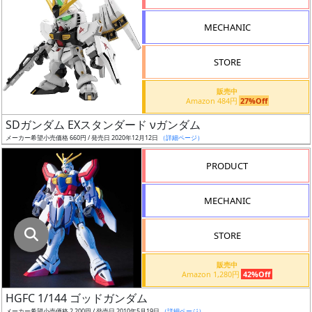
指
定
MECHANIC
し
た
STORE
店
舗
販売中
Amazon 484円
27%Off
が
最
SDガンダム EXスタンダード νガンダム
安
メーカー希望小売価格 660円 / 発売日 2020年12月12日
（詳細ページ）
値
PRODUCT
の
み
MECHANIC
表
示
STORE
ボ
販売中
ッ
Amazon 1,280円
42%Off
ク
HGFC 1/144 ゴッドガンダム
ス
メーカー希望小売価格 2,200円 / 発売日 2010年5月19日
（詳細ページ）