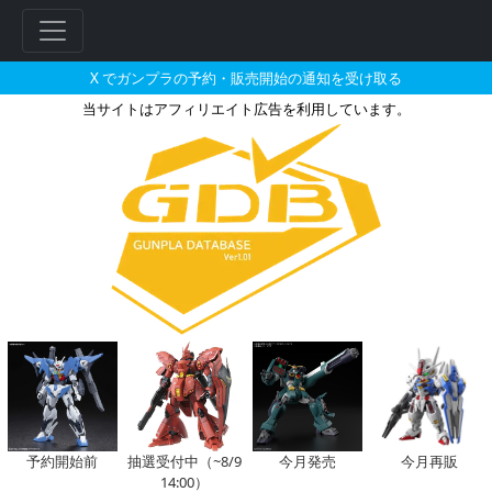
X でガンプラの予約・販売開始の通知を受け取る
当サイトはアフィリエイト広告を利用しています。
HG 1/144 ハインドリーとそ
予約開始前
抽選受付中（~8/9
今月発売
今月再販
14:00）