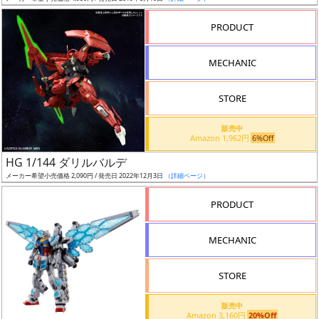
売
切
PRODUCT
含
む
MECHANIC
開
STORE
始
前
販売中
Amazon 1,962円
6%Off
抽
HG 1/144 ダリルバルデ
選
メーカー希望小売価格 2,090円 / 発売日 2022年12月3日
（詳細ページ）
中
PRODUCT
在
MECHANIC
庫
復
STORE
活
販売中
近
Amazon 3,160円
20%Off