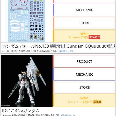
形
MECHANIC
色
STORE
シ
販売中
Amazon 379円
31%Off
リ
ガンダムデカールNo.139 機動戦士Gundam GQuuuuuuX汎
ー
メーカー希望小売価格 550円 / 発売日 2025年9月20日
（詳細ページ）
ズ・
タ
PRODUCT
イ
ト
MECHANIC
ル
STORE
販売中
状
アニメイト 4,800円
3%Off
況
RG 1/144 νガンダム
メーカー希望小売価格 4,950円 / 発売日 2019年8月10日
（詳細ページ）