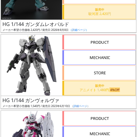
価
格
販売中
駿河屋 2,420円
改
定
HG 1/144 ガンダムレオパルド
メーカー希望小売価格 2,420円 / 発売日 2026年8月8日
（詳細ページ）
予
定
PRODUCT
発
MECHANIC
売
時
STORE
期
販売中
アニメイト 1,480円
4%Off
HG 1/144 ガンヴォルヴァ
メーカー希望小売価格 1,540円 / 発売日 2023年6月10日
（詳細ページ）
再
PRODUCT
販
月
MECHANIC