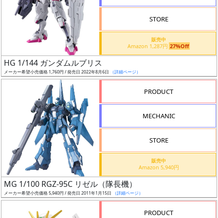
STORE
販売中
Amazon 1,287円
27%Off
割
HG 1/144 ガンダムルブリス
引
メーカー希望小売価格 1,760円 / 発売日 2022年8月6日
（詳細ページ）
PRODUCT
販
MECHANIC
路
STORE
店
販売中
Amazon 5,940円
舗
MG 1/100 RGZ-95C リゼル（隊長機）
メーカー希望小売価格 5,940円 / 発売日 2011年1月15日
（詳細ページ）
PRODUCT