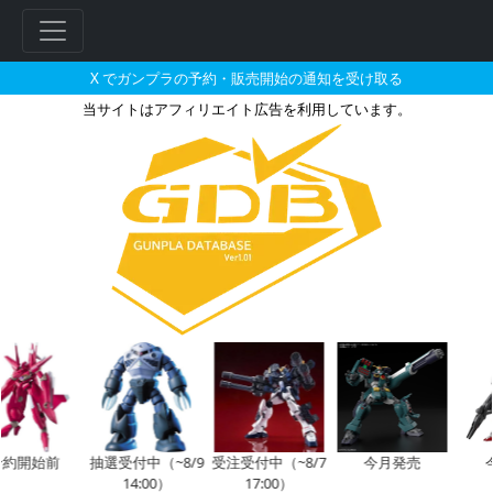
X でガンプラの予約・販売開始の通知を受け取る
当サイトはアフィリエイト広告を利用しています。
MG 1/100 イージスガンダム
フ
リ
ー
ワ
ー
ド
検
索
約開始前
抽選受付中（~8/9
受注受付中（~8/7
今月発売
14:00）
17:00）