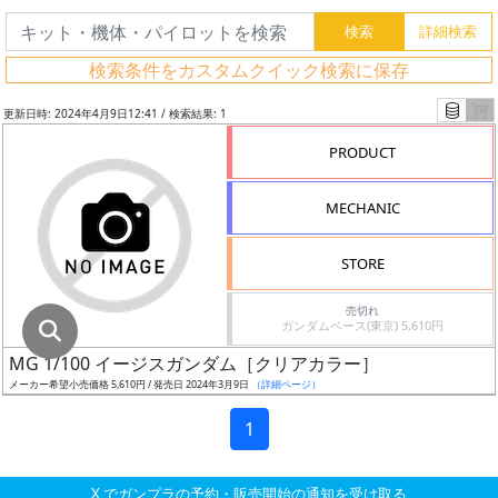
グ
レ
検索条件をカスタムクイック検索に保存
ー
ド
更新日時: 2024年4月9日12:41 / 検索結果: 1
PRODUCT
ス
MECHANIC
ケ
ー
STORE
ル
売切れ
ガンダムベース(東京) 5,610円
MG 1/100 イージスガンダム［クリアカラー］
成
メーカー希望小売価格 5,610円 / 発売日 2024年3月9日
（詳細ページ）
形
色
1
X でガンプラの予約・販売開始の通知を受け取る