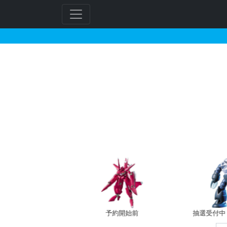
アクションベース6［ク
フ
リ
ー
ワ
ー
ド
検
索
バン新規予約
予約開始前
抽選受付中（~