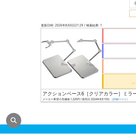
グ
レ
ー
更新日時: 2026年8月6日21:29 / 検索結果: 1
ド
ス
ケ
ー
ル
アクションベース6［クリアカラー］ミラ
メーカー希望小売価格 1,320円 / 発売日 2024年8月10日
（詳細ページ）
成
形
色