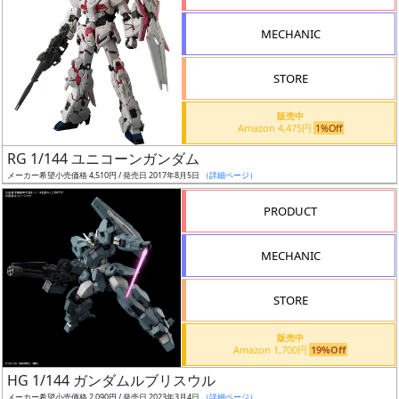
形
MECHANIC
色
STORE
シ
販売中
Amazon 4,475円
1%Off
リ
RG 1/144 ユニコーンガンダム
ー
メーカー希望小売価格 4,510円 / 発売日 2017年8月5日
（詳細ページ）
ズ・
タ
PRODUCT
イ
ト
MECHANIC
ル
STORE
販売中
状
Amazon 1,700円
19%Off
況
HG 1/144 ガンダムルブリスウル
メーカー希望小売価格 2,090円 / 発売日 2023年3月4日
（詳細ページ）