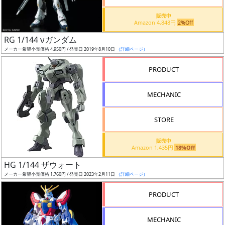
価
格
販売中
Amazon 4,848円
2%Off
改
定
RG 1/144 νガンダム
メーカー希望小売価格 4,950円 / 発売日 2019年8月10日
（詳細ページ）
予
定
PRODUCT
発
MECHANIC
売
時
STORE
期
販売中
Amazon 1,435円
18%Off
HG 1/144 ザウォート
メーカー希望小売価格 1,760円 / 発売日 2023年2月11日
（詳細ページ）
再
PRODUCT
販
月
MECHANIC