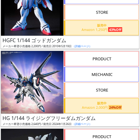
STORE
販売中
Amazon 1,250円
43%Off
割
HGFC 1/144 ゴッドガンダム
引
メーカー希望小売価格 2,200円 / 発売日 2010年5月19日
（詳細ページ）
PRODUCT
販
MECHANIC
路
STORE
店
販売中
Amazon 2,000円
24%Off
舗
HG 1/144 ライジングフリーダムガンダム
メーカー希望小売価格 2,640円 / 発売日 2024年1月26日
（詳細ページ）
PRODUCT