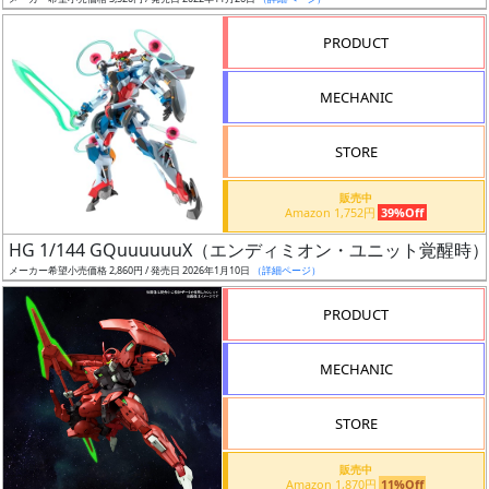
ア
PRODUCT
ー
ト
MECHANIC
イ
ラ
ス
STORE
ト
販売中
レ
Amazon 1,752円
39%Off
ー
HG 1/144 GQuuuuuuX（エンディミオン・ユニット覚醒時）
タ
メーカー希望小売価格 2,860円 / 発売日 2026年1月10日
（詳細ページ）
ー
PRODUCT
MECHANIC
付
属
STORE
品
（β）
販売中
Amazon 1,870円
11%Off