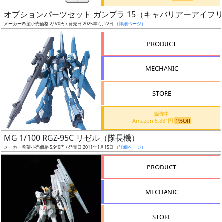
日
オプションパーツセット ガンプラ 15（キャバリアーアイフ
発
メーカー希望小売価格 2,970円 / 発売日 2025年2月22日
（詳細ページ）
売
PRODUCT
Web
MECHANIC
プッ
シュ
通知
STORE
対象
販売中
Amazon 5,881円
1%Off
ギ
MG 1/100 RGZ-95C リゼル（隊長機）
ャ
メーカー希望小売価格 5,940円 / 発売日 2011年1月15日
（詳細ページ）
ラ
リ
PRODUCT
ー
あ
MECHANIC
り
STORE