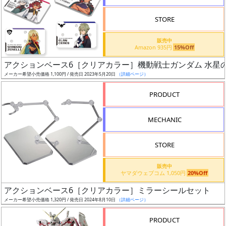
検
STORE
索
販売中
Amazon 935円
15%Off
アクションベース6［クリアカラー］機動戦士ガンダム 水星
グ
メーカー希望小売価格 1,100円 / 発売日 2023年5月20日
（詳細ページ）
レ
ー
PRODUCT
ド
MECHANIC
ス
STORE
ケ
販売中
ー
ヤマダウェブコム 1,050円
20%Off
ル
アクションベース6［クリアカラー］ミラーシールセット
メーカー希望小売価格 1,320円 / 発売日 2024年8月10日
（詳細ページ）
PRODUCT
成