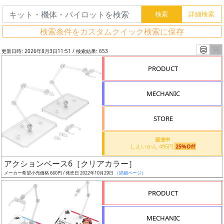
検索条件をカスタムクイック検索に保存
更新日時: 2026年8月3日11:51 / 検索結果: 653
PRODUCT
MECHANIC
STORE
販売中
しえいかん 495円
25%Off
フ
アクションベース6［クリアカラー］
リ
メーカー希望小売価格 660円 / 発売日 2022年10月29日
（詳細ページ）
ー
PRODUCT
ワ
ー
MECHANIC
ド