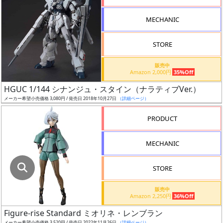
指
定
MECHANIC
し
た
STORE
店
舗
販売中
Amazon 2,000円
35%Off
が
最
HGUC 1/144 シナンジュ・スタイン（ナラティブVer.）
安
メーカー希望小売価格 3,080円 / 発売日 2018年10月27日
（詳細ページ）
値
PRODUCT
の
み
MECHANIC
表
示
STORE
ボ
販売中
ッ
Amazon 2,250円
36%Off
ク
Figure-rise Standard ミオリネ・レンブラン
ス
メーカー希望小売価格 3,520円 / 発売日 2022年11月26日
（詳細ページ）