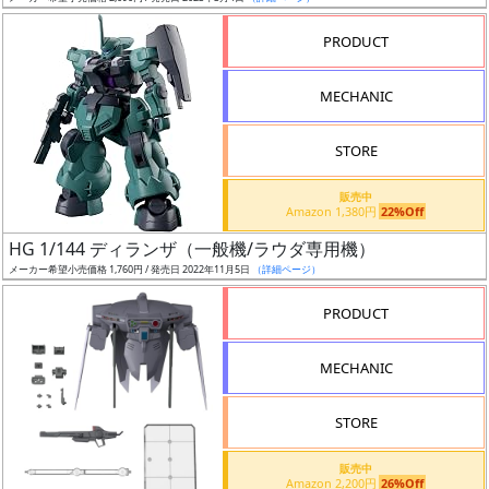
売
切
PRODUCT
含
む
MECHANIC
開
STORE
始
前
販売中
Amazon 1,380円
22%Off
抽
HG 1/144 ディランザ（一般機/ラウダ専用機）
選
メーカー希望小売価格 1,760円 / 発売日 2022年11月5日
（詳細ページ）
中
PRODUCT
在
MECHANIC
庫
復
STORE
活
販売中
近
Amazon 2,200円
26%Off