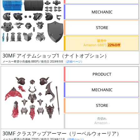
形
MECHANIC
色
STORE
シ
販売中
Amazon 688円
22%Off
リ
30MF アイテムショップ1（ナイトオプション）
ー
メーカー希望小売価格 880円 / 発売日 2024年9月
（詳細ページ）
ズ・
タ
PRODUCT
イ
ト
MECHANIC
ル
STORE
売切れ
状
Amazon -
況
30MF クラスアップアーマー（リーベルウォーリア）
メーカー希望小売価格 770円 / 発売日 2024年11月
（詳細ページ）