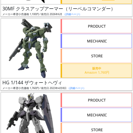
日
30MF クラスアップアーマー（リーベルコマンダー）
発
メーカー希望小売価格 1,100円 / 発売日 2026年6月
（詳細ページ）
売
PRODUCT
Web
MECHANIC
プッ
シュ
通知
STORE
対象
販売中
Amazon 1,760円
ギ
HG 1/144 ザウォートヘヴィ
ャ
メーカー希望小売価格 1,760円 / 発売日 2023年4月8日
（詳細ページ）
ラ
リ
PRODUCT
ー
あ
MECHANIC
り
STORE