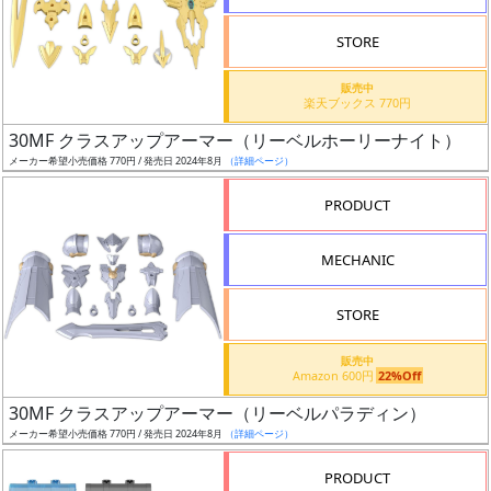
検
STORE
索
販売中
楽天ブックス 770円
30MF クラスアップアーマー（リーベルホーリーナイト）
グ
メーカー希望小売価格 770円 / 発売日 2024年8月
（詳細ページ）
レ
ー
PRODUCT
ド
MECHANIC
ス
STORE
ケ
販売中
ー
Amazon 600円
22%Off
ル
30MF クラスアップアーマー（リーベルパラディン）
メーカー希望小売価格 770円 / 発売日 2024年8月
（詳細ページ）
PRODUCT
成