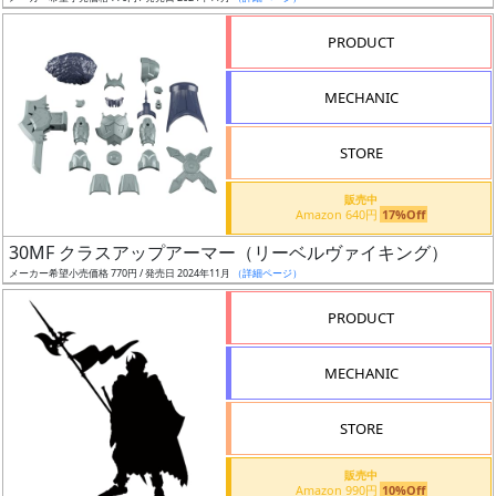
売
切
PRODUCT
含
む
MECHANIC
開
STORE
始
前
販売中
Amazon 640円
17%Off
抽
30MF クラスアップアーマー（リーベルヴァイキング）
選
メーカー希望小売価格 770円 / 発売日 2024年11月
（詳細ページ）
中
PRODUCT
在
MECHANIC
庫
復
STORE
活
販売中
近
Amazon 990円
10%Off