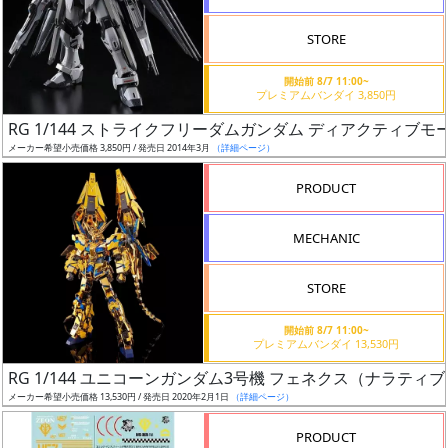
STORE
開始前 8/7 11:00~
プレミアムバンダイ 3,850円
割
RG 1/144 ストライクフリーダムガンダム ディアクティブモ
引
メーカー希望小売価格 3,850円 / 発売日 2014年3月
（詳細ページ）
PRODUCT
販
MECHANIC
路
STORE
店
開始前 8/7 11:00~
プレミアムバンダイ 13,530円
舗
RG 1/144 ユニコーンガンダム3号機 フェネクス（ナラティブV
メーカー希望小売価格 13,530円 / 発売日 2020年2月1日
（詳細ページ）
PRODUCT