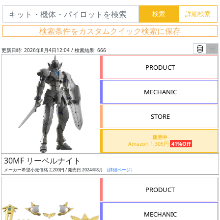
検索条件をカスタムクイック検索に保存
更新日時: 2026年8月4日12:04 / 検索結果: 666
PRODUCT
MECHANIC
STORE
販売中
Amazon 1,305円
41%Off
フ
30MF リーベルナイト
リ
メーカー希望小売価格 2,200円 / 発売日 2024年8月
（詳細ページ）
ー
PRODUCT
ワ
ー
MECHANIC
ド