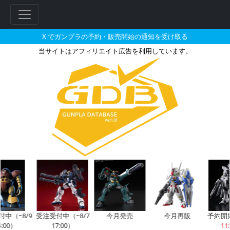
X でガンプラの予約・販売開始の通知を受け取る
当サイトはアフィリエイト広告を利用しています。
30MF リーベルナイトとそれに
~8/9
受注受付中（~8/7
今月発売
今月再販
予約開始前
0）
17:00）
11:00