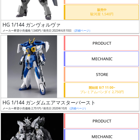
価
格
販売中
駿河屋 1,540円
改
定
HG 1/144 ガンヴォルヴァ
メーカー希望小売価格 1,540円 / 発売日 2023年6月10日
（詳細ページ）
予
定
PRODUCT
発
MECHANIC
売
時
STORE
期
開始前 8/7 11:00~
プレミアムバンダイ 2,750円
HG 1/144 ガンダムエアマスターバースト
メーカー希望小売価格 2,751円 / 発売日 2020年10月
（詳細ページ）
再
PRODUCT
販
月
MECHANIC