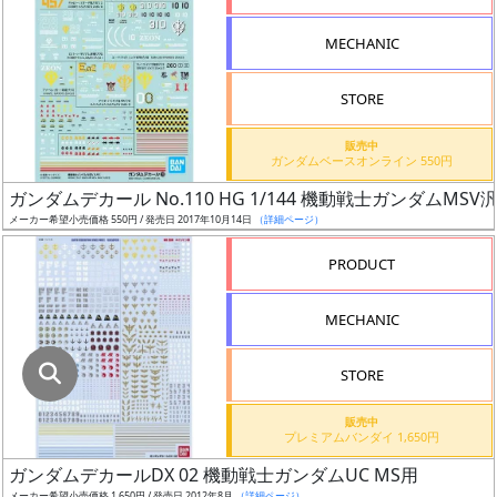
指
定
MECHANIC
し
た
STORE
店
舗
販売中
ガンダムベースオンライン 550円
が
最
ガンダムデカール No.110 HG 1/144 機動戦士ガンダムMSV
安
メーカー希望小売価格 550円 / 発売日 2017年10月14日
（詳細ページ）
値
PRODUCT
の
み
MECHANIC
表
示
STORE
ボ
販売中
ッ
プレミアムバンダイ 1,650円
ク
ガンダムデカールDX 02 機動戦士ガンダムUC MS用
ス
メーカー希望小売価格 1,650円 / 発売日 2012年8月
（詳細ページ）