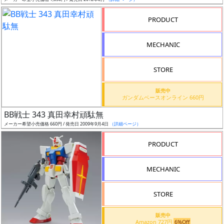
ア
PRODUCT
ー
ト
MECHANIC
イ
ラ
ス
STORE
ト
販売中
レ
ガンダムベースオンライン 660円
ー
BB戦士 343 真田幸村頑駄無
タ
メーカー希望小売価格 660円 / 発売日 2009年9月4日
（詳細ページ）
ー
PRODUCT
MECHANIC
付
属
STORE
品
（β）
販売中
Amazon 727円
6%Off