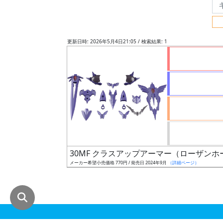
グ
レ
ー
更新日時: 2026年5月4日21:05 / 検索結果: 1
ド
ス
ケ
ー
ル
30MF クラスアップアーマー（ローザン
メーカー希望小売価格 770円 / 発売日 2024年9月
（詳細ページ）
成
形
色