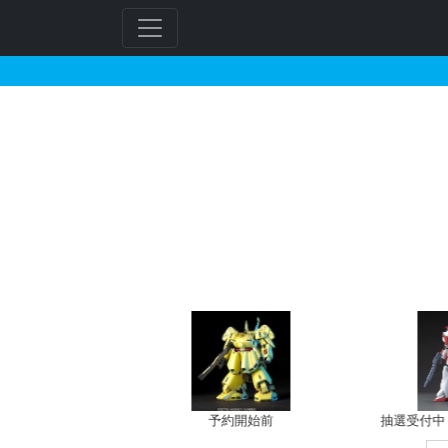
30MF クラスアップ
フ
リ
ー
ワ
ー
ド
検
索
バン新規予約
予約開始前
抽選受付中（~