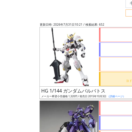
フ
リ
ー
更新日時: 2026年7月31日10:21 / 検索結果: 652
ワ
ー
ド
検
索
グ
レ
HG 1/144 ガンダムバルバトス
ー
メーカー希望小売価格 1,320円 / 発売日 2015年10月3日
（詳細ページ）
ド
ス