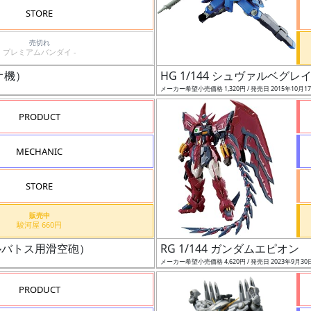
STORE
売切れ
プレミアムバンダイ -
オ機）
HG 1/144 シュヴァルベグ
メーカー希望小売価格 1,320円 / 発売日 2015年10月1
PRODUCT
MECHANIC
STORE
販売中
駿河屋 660円
ルバトス用滑空砲）
RG 1/144 ガンダムエピオン
メーカー希望小売価格 4,620円 / 発売日 2023年9月30
PRODUCT