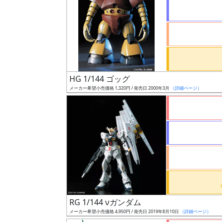
状
況
売
HG 1/144 ゴッグ
切
メーカー希望小売価格 1,320円 / 発売日 2000年3月
（詳細ページ）
含
む
開
始
前
抽
選
RG 1/144 νガンダム
中
メーカー希望小売価格 4,950円 / 発売日 2019年8月10日
（詳細ページ）