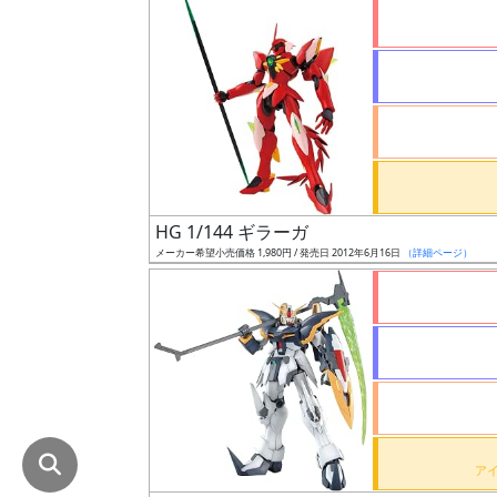
在
庫
復
活
近
日
発
HG 1/144 ギラーガ
売
メーカー希望小売価格 1,980円 / 発売日 2012年6月16日
（詳細ページ）
Web
プッ
シュ
通知
対象
ギ
ャ