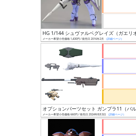
ケ
ー
ル
HG 1/144 シュヴァルベグレイズ（ガエリ
メーカー希望小売価格 1,430円 / 発売日 2016年2月
（詳細ページ）
成
形
色
シ
リ
ー
ズ・
オプションパーツセット ガンプラ11（バ
タ
メーカー希望小売価格 660円 / 発売日 2024年8月3日
（詳細ページ）
イ
ト
ル