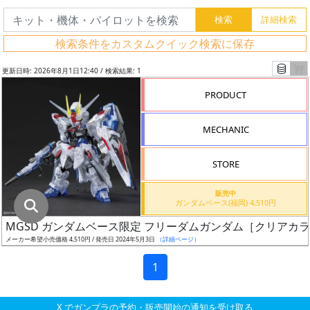
グ
レ
検索条件をカスタムクイック検索に保存
ー
ド
更新日時: 2026年8月1日12:40 / 検索結果: 1
PRODUCT
ス
MECHANIC
ケ
ー
STORE
ル
販売中
ガンダムベース(福岡) 4,510円
MGSD ガンダムベース限定 フリーダムガンダム［クリアカ
成
メーカー希望小売価格 4,510円 / 発売日 2024年5月3日
（詳細ページ）
形
色
1
X でガンプラの予約・販売開始の通知を受け取る