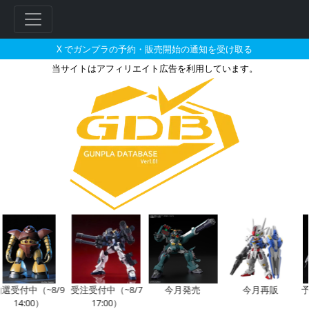
X でガンプラの予約・販売開始の通知を受け取る
当サイトはアフィリエイト広告を利用しています。
MGSD ガンダムベース限定 フ
フ
リ
ー
ワ
ー
ド
検
索
選受付中（~8/9
受注受付中（~8/7
今月発売
今月再販
予
14:00）
17:00）