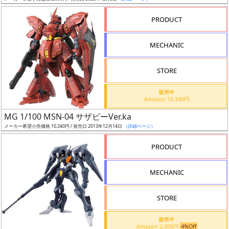
売
切
PRODUCT
含
む
MECHANIC
開
STORE
始
前
販売中
Amazon 10,340円
抽
MG 1/100 MSN-04 サザビーVer.ka
選
メーカー希望小売価格 10,340円 / 発売日 2013年12月14日
（詳細ページ）
中
PRODUCT
在
MECHANIC
庫
復
STORE
活
販売中
近
Amazon 2,000円
4%Off