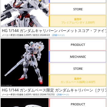
検
STORE
索
販売中
プレミアムバンダイ 2,200円
HG 1/144 ガンダムキャリバーン パーメットスコア・ファイ
グ
メーカー希望小売価格 2,200円 / 発売日 2024年6月
（詳細ページ）
レ
ー
PRODUCT
ド
MECHANIC
ス
STORE
ケ
販売中
ー
ガンダムベース(福岡) 2,420円
ル
HG 1/144 ガンダムベース限定 ガンダムキャリバーン［ク
メーカー希望小売価格 2,420円 / 発売日 2024年7月27日
（詳細ページ）
PRODUCT
成