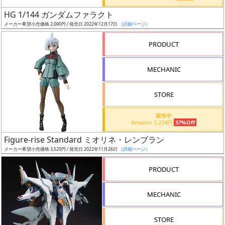
日
HG 1/144 ガンダムファラクト
発
メーカー希望小売価格 2,090円 / 発売日 2022年12月17日
（詳細ページ）
売
PRODUCT
Web
MECHANIC
プッ
シュ
通知
STORE
対象
販売中
Amazon 2,224円
37%Off
ギ
Figure-rise Standard ミオリネ・レンブラン
ャ
メーカー希望小売価格 3,520円 / 発売日 2022年11月26日
（詳細ページ）
ラ
リ
PRODUCT
ー
あ
MECHANIC
り
STORE