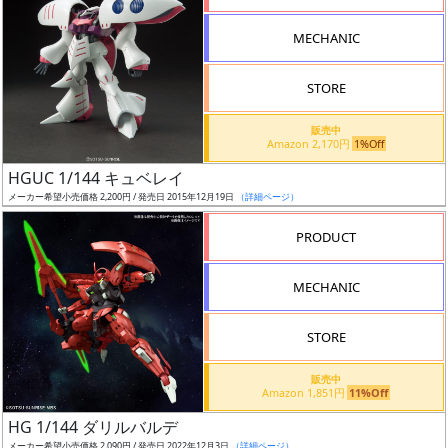
形
MECHANIC
色
STORE
シ
販売中
Amazon 2,170円
1%Off
リ
HGUC 1/144 キュベレイ
ー
メーカー希望小売価格 2,200円 / 発売日 2015年12月19日
（詳細ページ）
ズ・
タ
PRODUCT
イ
ト
MECHANIC
ル
STORE
販売中
状
Amazon 1,851円
11%Off
況
HG 1/144 ダリルバルデ
メーカー希望小売価格 2,090円 / 発売日 2022年12月3日
（詳細ページ）