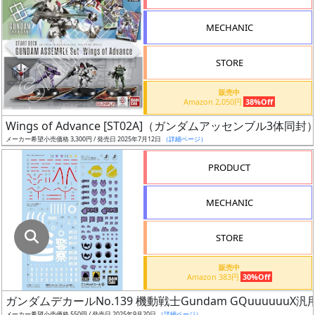
指
定
MECHANIC
し
た
STORE
店
舗
販売中
Amazon 2,050円
38%Off
が
最
Wings of Advance [ST02A]（ガンダムアッセンブル3体同封
安
メーカー希望小売価格 3,300円 / 発売日 2025年7月12日
（詳細ページ）
値
PRODUCT
の
み
MECHANIC
表
示
STORE
ボ
販売中
ッ
Amazon 383円
30%Off
ク
ガンダムデカールNo.139 機動戦士Gundam GQuuuuuuX汎
ス
メーカー希望小売価格 550円 / 発売日 2025年9月20日
（詳細ページ）