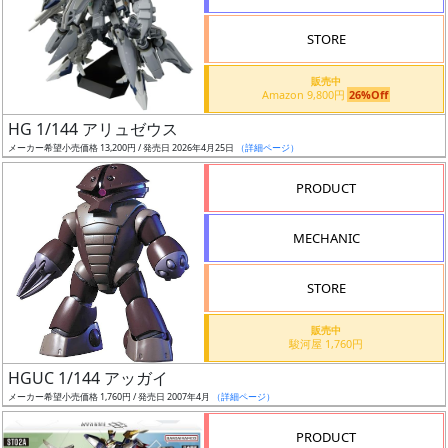
STORE
販売中
Amazon 9,800円
26%Off
割
HG 1/144 アリュゼウス
引
メーカー希望小売価格 13,200円 / 発売日 2026年4月25日
（詳細ページ）
PRODUCT
販
MECHANIC
路
STORE
店
販売中
駿河屋 1,760円
舗
HGUC 1/144 アッガイ
メーカー希望小売価格 1,760円 / 発売日 2007年4月
（詳細ページ）
PRODUCT