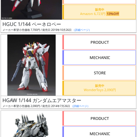
価
格
販売中
Amazon 6,723円
13%Off
改
定
HGUC 1/144 ペーネロペー
メーカー希望小売価格 7,700円 / 発売日 2019年10月26日
（詳細ページ）
予
定
PRODUCT
発
MECHANIC
売
時
STORE
期
販売中
WonderToys 2,090円
HGAW 1/144 ガンダムエアマスター
メーカー希望小売価格 2,090円 / 発売日 2014年7月26日
（詳細ページ）
再
PRODUCT
販
月
MECHANIC