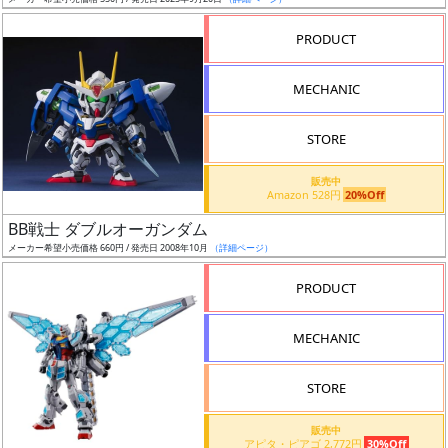
ア
PRODUCT
ー
ト
MECHANIC
イ
ラ
ス
STORE
ト
販売中
レ
Amazon 528円
20%Off
ー
BB戦士 ダブルオーガンダム
タ
メーカー希望小売価格 660円 / 発売日 2008年10月
（詳細ページ）
ー
PRODUCT
MECHANIC
付
属
STORE
品
（β）
販売中
アピタ・ピアゴ 2,772円
30%Off