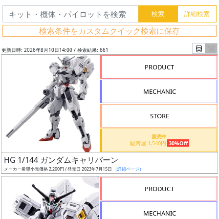
検索条件をカスタムクイック検索に保存
更新日時: 2026年8月10日14:00 / 検索結果: 661
PRODUCT
MECHANIC
STORE
販売中
駿河屋 1,540円
30%Off
フ
HG 1/144 ガンダムキャリバーン
リ
メーカー希望小売価格 2,200円 / 発売日 2023年7月15日
（詳細ページ）
ー
PRODUCT
ワ
ー
MECHANIC
ド