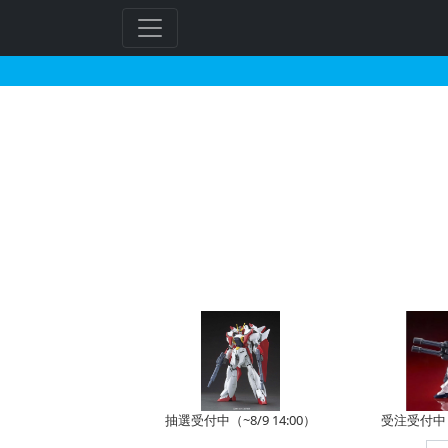
HG 1/144 ガンダ
フ
リ
ー
ワ
ー
ド
検
索
抽選受付中（~8/9 14:00）
受注受付中（~