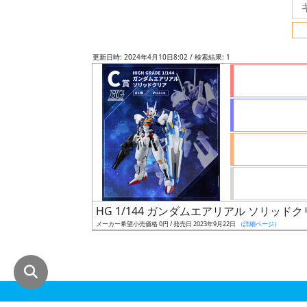
グ
レ
ー
更新日時: 2024年4月10日8:02 / 検索結果: 1
ド
ス
ケ
ー
ル
HG 1/144 ガンダムエアリアル ソリッド
メーカー希望小売価格 0円 / 発売日 2023年9月22日
（詳細ページ）
成
形
色