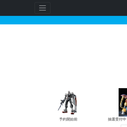
HG 1/144 ガンダ
フ
リ
ー
ワ
ー
ド
検
索
予約開始前
抽選受付中（~8