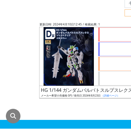
グ
レ
ー
更新日時: 2024年4月10日12:45 / 検索結果: 1
ド
ス
ケ
ー
ル
HG 1/144 ガンダムバルバトスルプスレ
メーカー希望小売価格 0円 / 発売日 2024年8月23日
（詳細ページ）
成
形
色