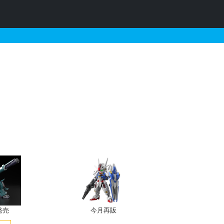
カラーVer.の販売・再販
発売
今月再販