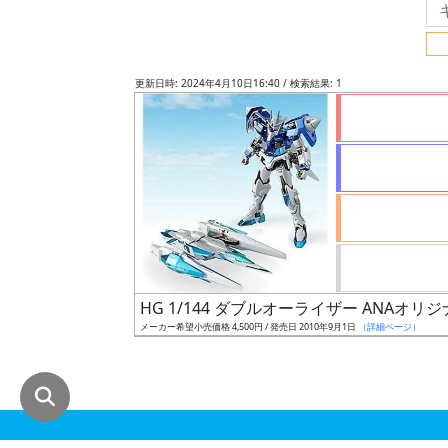
グ
レ
ー
更新日時: 2024年4月10日16:40 / 検索結果: 1
ド
ス
ケ
ー
ル
HG 1/144 ダブルオーライザー ANAオリジ
メーカー希望小売価格 4,500円 / 発売日 2010年9月1日
（詳細ページ）
成
形
色