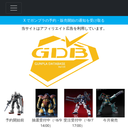
X でガンプラの予約・販売開始の通知を受け取る
当サイトはアフィリエイト広告を利用しています。
HG 1/144 RX-78-2 ガンダム 
フ
リ
ー
ワ
ー
ド
検
索
予約開始前
抽選受付中（~8/9
受注受付中（~8/7
今月発売
14:00）
17:00）