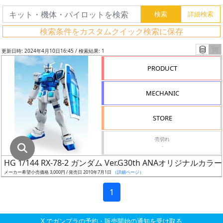
グ
レ
検索条件をカスタムクイック検索に保存
ー
ド
更新日時: 2024年4月10日16:45 / 検索結果: 1
PRODUCT
ス
MECHANIC
ケ
ー
STORE
ル
売切れ
-
HG 1/144 RX-78-2 ガンダム Ver.G30th ANAオリジナルカラーV
成
メーカー希望小売価格 3,000円 / 発売日 2010年7月1日
（詳細ページ）
形
色
1
X でガンプラの予約・販売開始の通知を受け取る