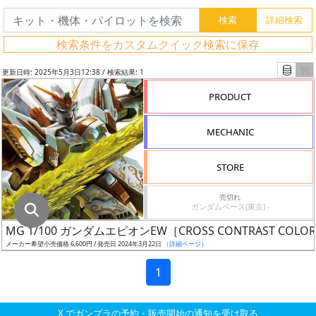
グ
レ
検索条件をカスタムクイック検索に保存
ー
ド
更新日時: 2025年5月3日12:38 / 検索結果: 1
PRODUCT
ス
MECHANIC
ケ
ー
STORE
ル
売切れ
ガンダムベース(東京) -
MG 1/100 ガンダムエピオンEW［CROSS CONTRAST COLORS 
成
メーカー希望小売価格 6,600円 / 発売日 2024年3月22日
（詳細ページ）
形
色
1
X でガンプラの予約・販売開始の通知を受け取る