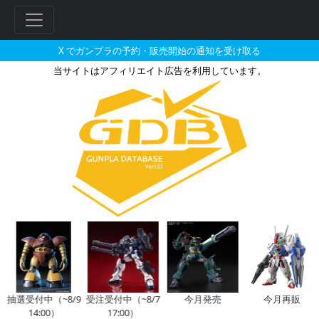
X でガンプラの予約・販売開始の通知を受け取る
当サイトはアフィリエイト広告を利用しています。
MG 1/100 ガンダムエピオンEW［CR
フ
リ
ー
ワ
ー
ド
検
索
抽選受付中（~8/9
受注受付中（~8/7
今月発売
今月再販
14:00）
17:00）