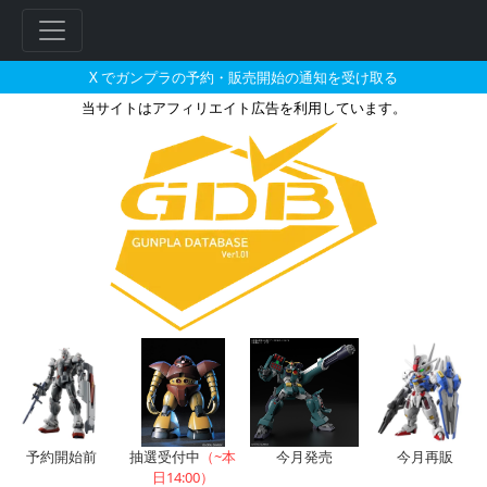
X でガンプラの予約・販売開始の通知を受け取る
当サイトはアフィリエイト広告を利用しています。
MG 1/100 ガンダムエクシア
予約開始前
抽選受付中
（~本
今月発売
今月再販
日14:00）