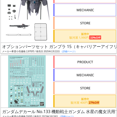
形
MECHANIC
色
STORE
シ
販売中
駿河屋 1,990円
33%Off
リ
オプションパーツセット ガンプラ 15（キャバリアーアイフ
ー
メーカー希望小売価格 2,970円 / 発売日 2025年2月22日
（詳細ページ）
ズ・
タ
PRODUCT
イ
ト
MECHANIC
ル
STORE
販売中
状
駿河屋 400円
27%Off
況
ガンダムデカール No.133 機動戦士ガンダム 水星の魔女汎用
メーカー希望小売価格 550円 / 発売日 2023年3月18日
（詳細ページ）