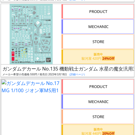
売
切
PRODUCT
含
む
MECHANIC
開
STORE
始
前
販売中
駿河屋 420円
24%Off
抽
ガンダムデカール No.135 機動戦士ガンダム 水星の魔女汎用
選
メーカー希望小売価格 550円 / 発売日 2023年3月18日
（詳細ページ）
中
PRODUCT
在
MECHANIC
庫
復
STORE
活
販売中
近
駿河屋 440円
20%Off