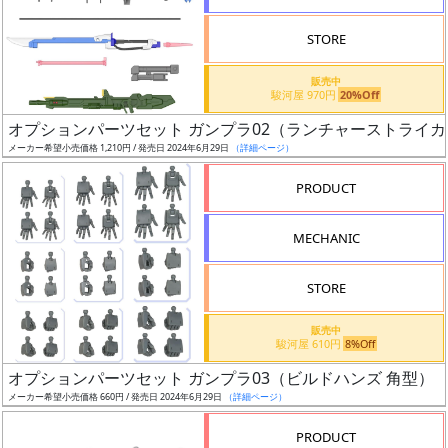
STORE
販売中
駿河屋 970円
20%Off
割
オプションパーツセット ガンプラ02（ランチャーストライ
引
メーカー希望小売価格 1,210円 / 発売日 2024年6月29日
（詳細ページ）
PRODUCT
販
MECHANIC
路
STORE
店
販売中
駿河屋 610円
8%Off
舗
オプションパーツセット ガンプラ03（ビルドハンズ 角型）
メーカー希望小売価格 660円 / 発売日 2024年6月29日
（詳細ページ）
PRODUCT