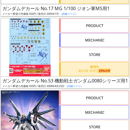
日
ガンダムデカール No.17 MG 1/100 ジオン軍MS用1
発
メーカー希望小売価格 550円 / 発売日 2005年7月
（詳細ページ）
売
PRODUCT
Web
MECHANIC
プッ
シュ
通知
STORE
対象
販売中
駿河屋 390円
29%Off
ギ
ガンダムデカール No.53 機動戦士ガンダム0080シリーズ用1
ャ
メーカー希望小売価格 550円 / 発売日 2008年8月23日
（詳細ページ）
ラ
リ
PRODUCT
ー
あ
MECHANIC
り
STORE