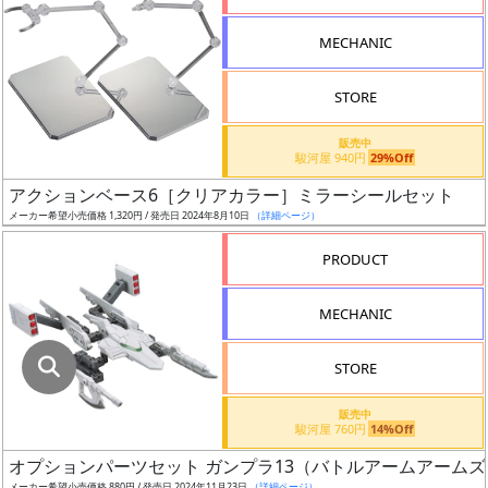
指
定
MECHANIC
し
た
STORE
店
舗
販売中
駿河屋 940円
29%Off
が
最
アクションベース6［クリアカラー］ミラーシールセット
安
メーカー希望小売価格 1,320円 / 発売日 2024年8月10日
（詳細ページ）
値
PRODUCT
の
み
MECHANIC
表
示
STORE
ボ
販売中
ッ
駿河屋 760円
14%Off
ク
オプションパーツセット ガンプラ13（バトルアームアームズ
ス
メーカー希望小売価格 880円 / 発売日 2024年11月23日
（詳細ページ）