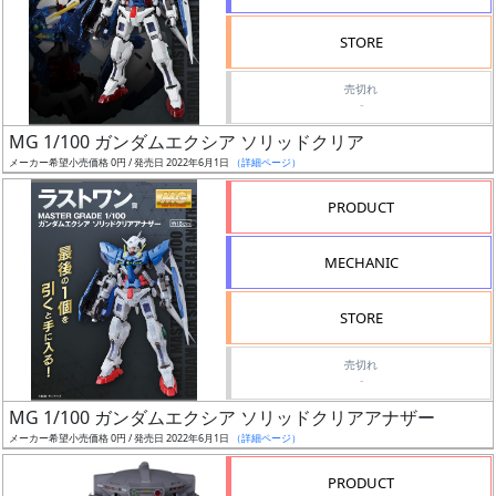
検
STORE
索
売切れ
-
MG 1/100 ガンダムエクシア ソリッドクリア
グ
メーカー希望小売価格 0円 / 発売日 2022年6月1日
（詳細ページ）
レ
ー
PRODUCT
ド
MECHANIC
ス
STORE
ケ
売切れ
ー
-
ル
MG 1/100 ガンダムエクシア ソリッドクリアアナザー
メーカー希望小売価格 0円 / 発売日 2022年6月1日
（詳細ページ）
PRODUCT
成