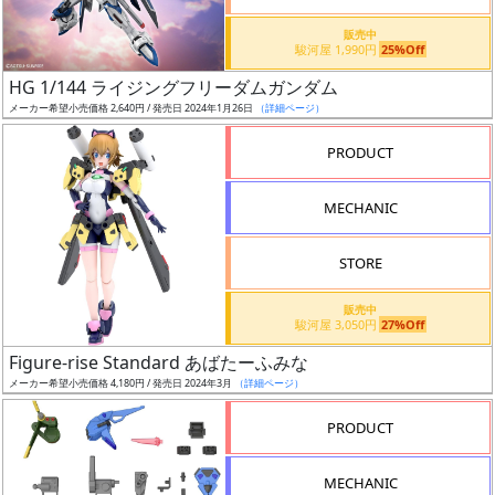
価
格
販売中
駿河屋 1,990円
25%Off
改
定
HG 1/144 ライジングフリーダムガンダム
メーカー希望小売価格 2,640円 / 発売日 2024年1月26日
（詳細ページ）
予
定
PRODUCT
発
MECHANIC
売
時
STORE
期
販売中
駿河屋 3,050円
27%Off
Figure-rise Standard あばたーふみな
メーカー希望小売価格 4,180円 / 発売日 2024年3月
（詳細ページ）
再
PRODUCT
販
月
MECHANIC