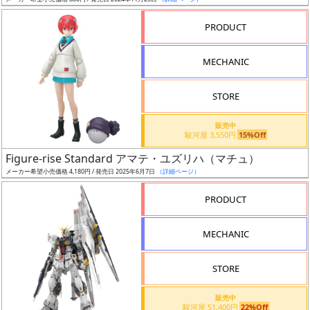
ア
PRODUCT
ー
ト
MECHANIC
イ
ラ
ス
STORE
ト
販売中
レ
駿河屋 3,550円
15%Off
ー
Figure-rise Standard アマテ・ユズリハ（マチュ）
タ
メーカー希望小売価格 4,180円 / 発売日 2025年6月7日
（詳細ページ）
ー
PRODUCT
MECHANIC
付
属
STORE
品
（β）
販売中
駿河屋 51,400円
22%Off