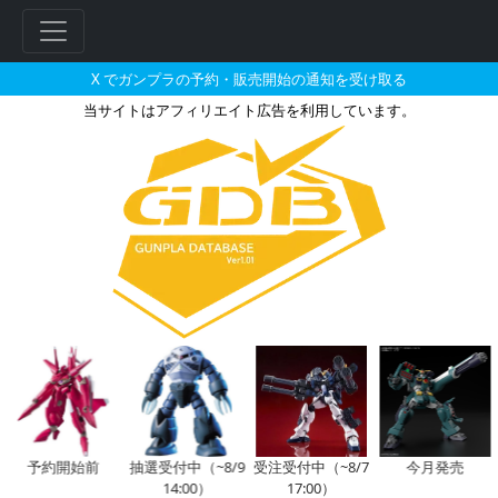
X でガンプラの予約・販売開始の通知を受け取る
当サイトはアフィリエイト広告を利用しています。
RG 1/144 アカツキガンダム
フ
リ
ー
ワ
ー
ド
検
索
予約開始前
抽選受付中（~8/9
受注受付中（~8/7
今月発売
14:00）
17:00）