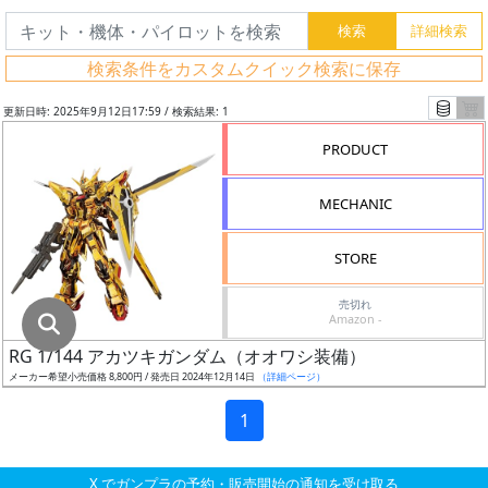
グ
レ
検索条件をカスタムクイック検索に保存
ー
ド
更新日時: 2025年9月12日17:59 / 検索結果: 1
PRODUCT
ス
MECHANIC
ケ
ー
STORE
ル
売切れ
Amazon -
RG 1/144 アカツキガンダム（オオワシ装備）
成
メーカー希望小売価格 8,800円 / 発売日 2024年12月14日
（詳細ページ）
形
色
1
X でガンプラの予約・販売開始の通知を受け取る