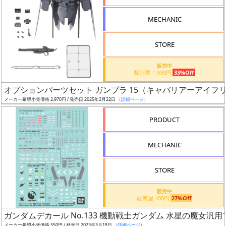
形
MECHANIC
色
STORE
シ
販売中
駿河屋 1,990円
33%Off
リ
オプションパーツセット ガンプラ 15（キャバリアーアイフ
ー
メーカー希望小売価格 2,970円 / 発売日 2025年2月22日
（詳細ページ）
ズ・
タ
PRODUCT
イ
ト
MECHANIC
ル
STORE
販売中
状
駿河屋 400円
27%Off
況
ガンダムデカール No.133 機動戦士ガンダム 水星の魔女汎用
メーカー希望小売価格 550円 / 発売日 2023年3月18日
（詳細ページ）