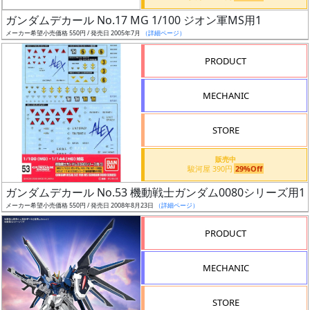
日
ガンダムデカール No.17 MG 1/100 ジオン軍MS用1
発
メーカー希望小売価格 550円 / 発売日 2005年7月
（詳細ページ）
売
PRODUCT
Web
MECHANIC
プッ
シュ
通知
STORE
対象
販売中
駿河屋 390円
29%Off
ギ
ガンダムデカール No.53 機動戦士ガンダム0080シリーズ用1
ャ
メーカー希望小売価格 550円 / 発売日 2008年8月23日
（詳細ページ）
ラ
リ
PRODUCT
ー
あ
MECHANIC
り
STORE