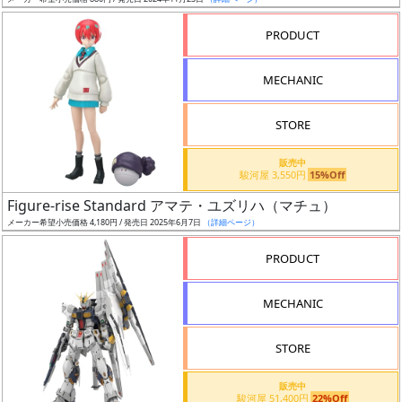
ア
PRODUCT
ー
ト
MECHANIC
イ
ラ
ス
STORE
ト
販売中
レ
駿河屋 3,550円
15%Off
ー
Figure-rise Standard アマテ・ユズリハ（マチュ）
タ
メーカー希望小売価格 4,180円 / 発売日 2025年6月7日
（詳細ページ）
ー
PRODUCT
MECHANIC
付
属
STORE
品
（β）
販売中
駿河屋 51,400円
22%Off