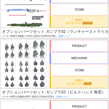
STORE
販売中
駿河屋 970円
20%Off
割
オプションパーツセット ガンプラ02（ランチャーストライ
引
メーカー希望小売価格 1,210円 / 発売日 2024年6月29日
（詳細ページ）
PRODUCT
販
MECHANIC
路
STORE
店
販売中
駿河屋 610円
8%Off
舗
オプションパーツセット ガンプラ03（ビルドハンズ 角型）
メーカー希望小売価格 660円 / 発売日 2024年6月29日
（詳細ページ）
PRODUCT