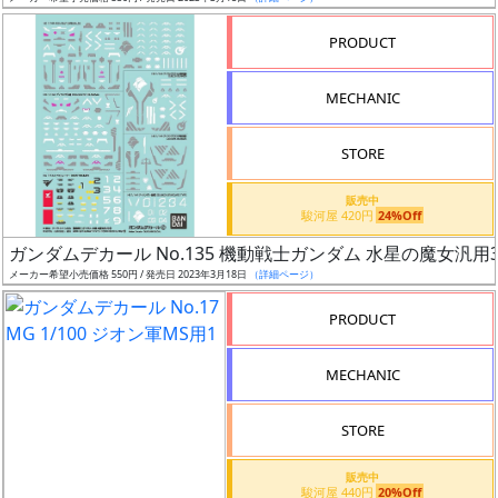
売
切
PRODUCT
含
む
MECHANIC
開
STORE
始
前
販売中
駿河屋 420円
24%Off
抽
ガンダムデカール No.135 機動戦士ガンダム 水星の魔女汎用
選
メーカー希望小売価格 550円 / 発売日 2023年3月18日
（詳細ページ）
中
PRODUCT
在
MECHANIC
庫
復
STORE
活
販売中
近
駿河屋 440円
20%Off