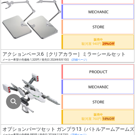
指
定
MECHANIC
し
た
STORE
店
舗
販売中
駿河屋 940円
29%Off
が
最
アクションベース6［クリアカラー］ミラーシールセット
安
メーカー希望小売価格 1,320円 / 発売日 2024年8月10日
（詳細ページ）
値
PRODUCT
の
み
MECHANIC
表
示
STORE
ボ
販売中
ッ
駿河屋 760円
14%Off
ク
オプションパーツセット ガンプラ13（バトルアームアームズ
ス
メーカー希望小売価格 880円 / 発売日 2024年11月23日
（詳細ページ）