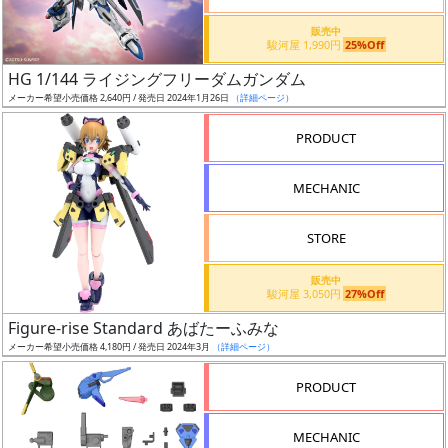
価
格
販売中
駿河屋 1,990円
25%Off
改
定
HG 1/144 ライジングフリーダムガンダム
メーカー希望小売価格 2,640円 / 発売日 2024年1月26日
（詳細ページ）
予
定
PRODUCT
発
MECHANIC
売
時
STORE
期
販売中
駿河屋 3,050円
27%Off
Figure-rise Standard あばたーふみな
メーカー希望小売価格 4,180円 / 発売日 2024年3月
（詳細ページ）
再
PRODUCT
販
月
MECHANIC