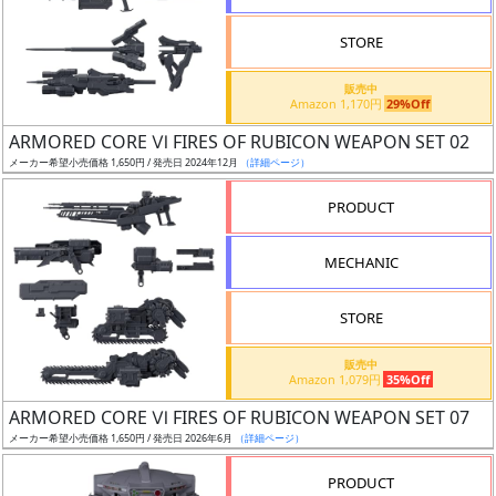
検
STORE
索
販売中
Amazon 1,170円
29%Off
ARMORED CORE Ⅵ FIRES OF RUBICON WEAPON SET 02
グ
メーカー希望小売価格 1,650円 / 発売日 2024年12月
（詳細ページ）
レ
ー
PRODUCT
ド
MECHANIC
ス
STORE
ケ
販売中
ー
Amazon 1,079円
35%Off
ル
ARMORED CORE Ⅵ FIRES OF RUBICON WEAPON SET 07
メーカー希望小売価格 1,650円 / 発売日 2026年6月
（詳細ページ）
PRODUCT
成