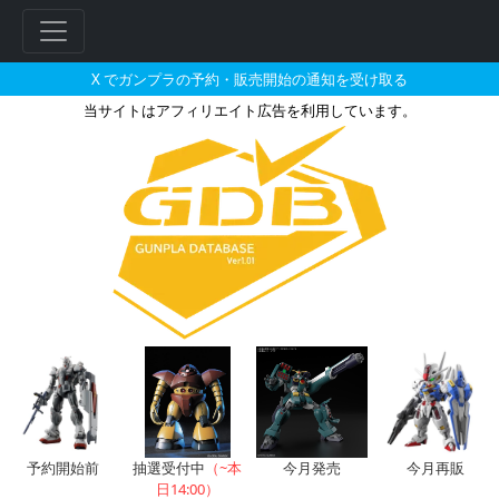
X でガンプラの予約・販売開始の通知を受け取る
当サイトはアフィリエイト広告を利用しています。
ARMORED CORE VI FIRES
予約開始前
抽選受付中
（~本
今月発売
今月再販
日14:00）