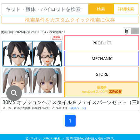
グ
レ
検索条件をカスタムクイック検索に保存
ー
ド
更新日時: 2026年7月28日10:04 / 検索結果: 1
PRODUCT
ス
MECHANIC
ケ
ー
STORE
ル
販売中
Amazon 2,400円
22%Off
30MS オプションヘアスタイル＆フェイスパーツセット（三
成
メーカー希望小売価格 3,080円 / 発売日 2024年11月
（詳細ページ）
形
色
1
X でガンプラの予約・販売開始の通知を受け取る