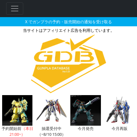
X でガンプラの予約・販売開始の通知を受け取る
当サイトはアフィリエイト広告を利用しています。
30MS オプションヘアスタイル
フ
リ
ー
ワ
ー
ド
検
索
予約開始前
（本日
抽選受付中
今月発売
今月再販
21:00~）
（~8/10 15:00）