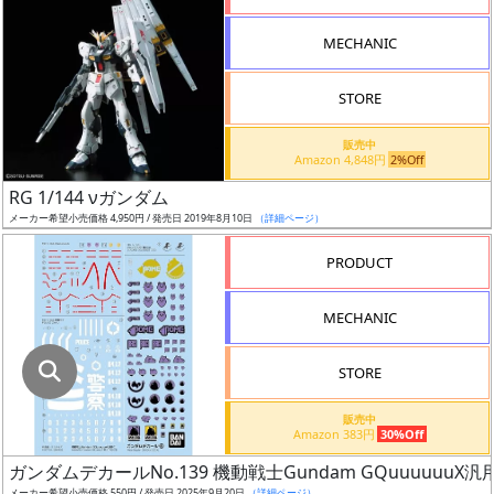
指
定
MECHANIC
し
た
STORE
店
舗
販売中
Amazon 4,848円
2%Off
が
最
RG 1/144 νガンダム
安
メーカー希望小売価格 4,950円 / 発売日 2019年8月10日
（詳細ページ）
値
PRODUCT
の
み
MECHANIC
表
示
STORE
ボ
販売中
ッ
Amazon 383円
30%Off
ク
ガンダムデカールNo.139 機動戦士Gundam GQuuuuuuX汎
ス
メーカー希望小売価格 550円 / 発売日 2025年9月20日
（詳細ページ）