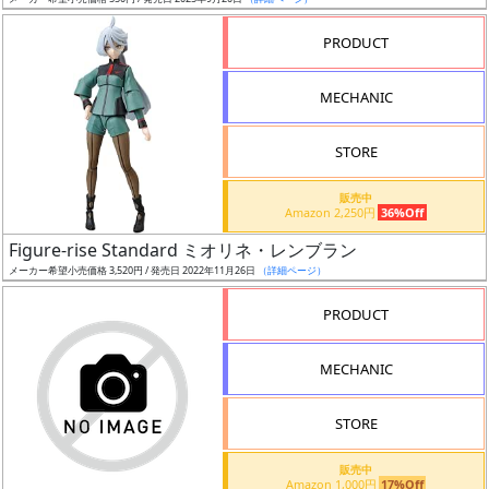
ア
PRODUCT
ー
ト
MECHANIC
イ
ラ
ス
STORE
ト
販売中
レ
Amazon 2,250円
36%Off
ー
Figure-rise Standard ミオリネ・レンブラン
タ
メーカー希望小売価格 3,520円 / 発売日 2022年11月26日
（詳細ページ）
ー
PRODUCT
MECHANIC
付
属
STORE
品
（β）
販売中
Amazon 1,000円
17%Off