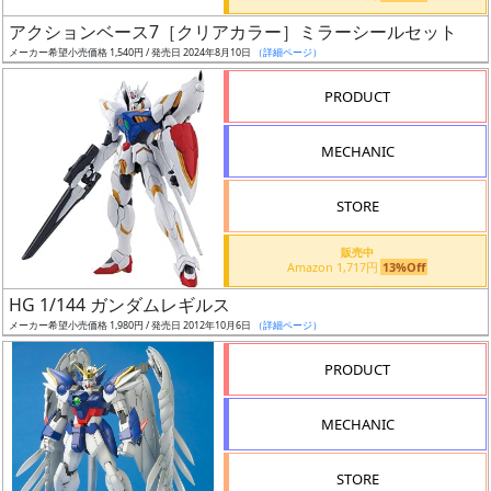
日
アクションベース7［クリアカラー］ミラーシールセット
発
メーカー希望小売価格 1,540円 / 発売日 2024年8月10日
（詳細ページ）
売
PRODUCT
Web
MECHANIC
プッ
シュ
通知
STORE
対象
販売中
Amazon 1,717円
13%Off
ギ
HG 1/144 ガンダムレギルス
ャ
メーカー希望小売価格 1,980円 / 発売日 2012年10月6日
（詳細ページ）
ラ
リ
PRODUCT
ー
あ
MECHANIC
り
STORE