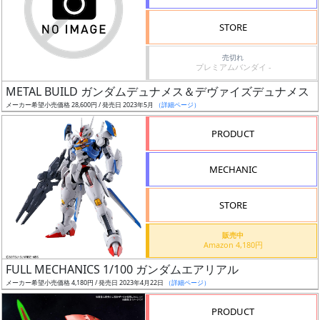
検
STORE
索
売切れ
プレミアムバンダイ -
METAL BUILD ガンダムデュナメス＆デヴァイズデュナメス
グ
メーカー希望小売価格 28,600円 / 発売日 2023年5月
（詳細ページ）
レ
ー
PRODUCT
ド
MECHANIC
ス
STORE
ケ
販売中
ー
Amazon 4,180円
ル
FULL MECHANICS 1/100 ガンダムエアリアル
メーカー希望小売価格 4,180円 / 発売日 2023年4月22日
（詳細ページ）
PRODUCT
成