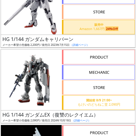
STORE
販売中
Amazon 1,667円
24%Off
割
HG 1/144 ガンダムキャリバーン
引
メーカー希望小売価格 2,200円 / 発売日 2023年7月15日
（詳細ページ）
PRODUCT
販
MECHANIC
路
STORE
店
開始前 8/9 21:00~
もけいのどらねこ堂 2,090円
舗
HG 1/144 ガンダムEX（復讐のレクイエム）
メーカー希望小売価格 2,090円 / 発売日 2024年10月19日
（詳細ページ）
PRODUCT