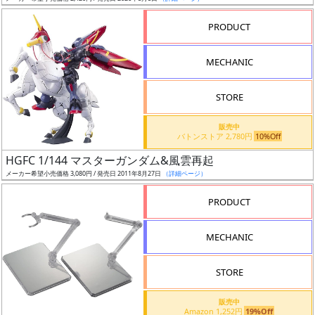
売
切
PRODUCT
含
む
MECHANIC
開
STORE
始
前
販売中
バトンストア 2,780円
10%Off
抽
HGFC 1/144 マスターガンダム&風雲再起
選
メーカー希望小売価格 3,080円 / 発売日 2011年8月27日
（詳細ページ）
中
PRODUCT
在
MECHANIC
庫
復
STORE
活
販売中
近
Amazon 1,252円
19%Off