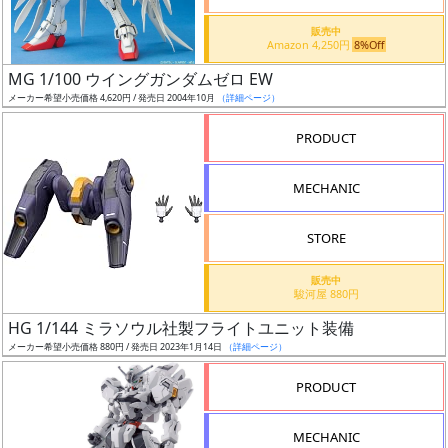
価
格
販売中
Amazon 4,250円
8%Off
改
定
MG 1/100 ウイングガンダムゼロ EW
メーカー希望小売価格 4,620円 / 発売日 2004年10月
（詳細ページ）
予
定
PRODUCT
発
MECHANIC
売
時
STORE
期
販売中
駿河屋 880円
HG 1/144 ミラソウル社製フライトユニット装備
メーカー希望小売価格 880円 / 発売日 2023年1月14日
（詳細ページ）
再
PRODUCT
販
月
MECHANIC