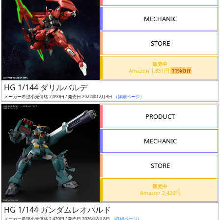
形
MECHANIC
色
STORE
シ
販売中
Amazon 1,851円
11%Off
リ
HG 1/144 ダリルバルデ
ー
メーカー希望小売価格 2,090円 / 発売日 2022年12月3日
（詳細ページ）
ズ・
タ
PRODUCT
イ
ト
MECHANIC
ル
STORE
販売中
状
Amazon 2,420円
況
HG 1/144 ガンダムレオパルド
メーカー希望小売価格 2,420円 / 発売日 2026年8月8日
（詳細ページ）